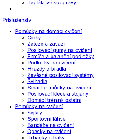
Teplákové soupravy
Příslušenství
Pomůcky na domácí cvičení
Činky
Zátěže a závaží
Posilovací gumy na cvičení
Fitmíče a balanční podložky
Podložky na cvičení
Hrazdy a bradla
Závěsné posilovací systémy
Švihadla
Smart pomůcky na cvičení
Posilovací klece a stojany
Domácí trénink ostatní
Pomůcky na cvičení
Šejkry
Sportovní láhve
Bandáže na cvičení
Opasky na cvičení
Trhačky a háky