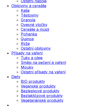
Ostatní nápoje
Obiloviny a cereálie
Kaše
Těstoviny
Granola
Ovesné vločky
Cereálie a müsli
Pohanka
Quinoa
Rýže
Ostatní obiloviny
Přísady na vaření
Tuky a oleje
Směsi na pečení a vaření
Mouky
Ostatní přísady na vaření
Diety
BIO produkty
Veganské produkty
Bezlepkové produkty
Bezlaktózové produkty
Vegetariánské produkty