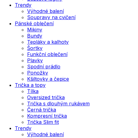
Trendy
Výhodné balení
Soupravy na cvičení
Pánské oblečení
Mikiny
Bundy
Tepláky a kalhoty
Šortky
Funkční oblečení
Plavky
Spodní prádlo
Ponožky
Kšiltovky a čepice
Trička a topy
Tílka
Oversized trička
Trička s dlouhým rukávem
Černá trička
Kompresní trička
Trička Slim fit
Trendy
Výhodné balení