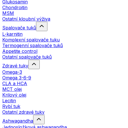
Glukosamin
Chondroitin
MSM
Ostatní kloubní výživa
Spalovače tuků
L-karnitin
Komplexní spalovače tuku
Termogenní spalovače tuků
Appetite control
Ostatní spalovače tuků
Zdravé tuky
Omega-3
Omega 3-6-9
CLA a HCA
MCT olej
Krilový olej
Lecitin
Rybí tuk
Ostatní zdravé tuky
Ashwagandha
Jednosložková ashwagandha