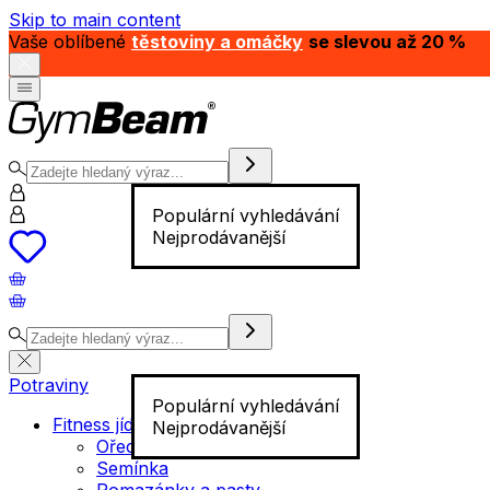
Skip to main content
Vaše oblíbené
těstoviny a omáčky
se slevou až 20 %
Populární vyhledávání
Nejprodávanější
Potraviny
Populární vyhledávání
Fitness jídlo
Nejprodávanější
Ořechy
Semínka
Pomazánky a pasty