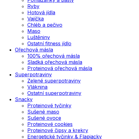
Ryby
Hotová jídla
Vajíčka
Chléb a pečivo
Maso
Luštěniny
Ostatní fitness jídlo
Ořechová másla
100% ořechová másla
Sladká ořechová másla
Proteinová ořechová másla
Superpotraviny
Zelené superpotraviny
Vláknina
Ostatní superpotraviny
Snacky
Proteinové tyčinky
Sušené maso
Sušené ovoce
Proteinové cookies
Proteinové čipsy a krekry
Energetické tyčinky & Flapjacky