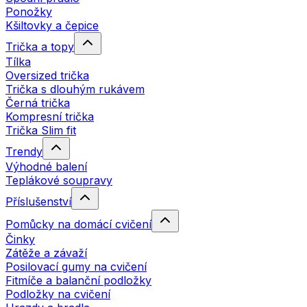
Ponožky
Kšiltovky a čepice
Trička a topy
Tílka
Oversized trička
Trička s dlouhým rukávem
Černá trička
Kompresní trička
Trička Slim fit
Trendy
Výhodné balení
Teplákové soupravy
Příslušenství
Pomůcky na domácí cvičení
Činky
Zátěže a závaží
Posilovací gumy na cvičení
Fitmíče a balanční podložky
Podložky na cvičení