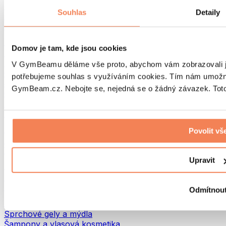
Tašky na jídlo a příslušenství
Souhlas
Detaily
Tašky do fitka
Batohy
Pomůcky podle aktivity
Domov je tam, kde jsou cookies
Běh
Bojové sporty
V GymBeamu děláme vše proto, abychom vám zobrazovali je
Cyklistika
potřebujeme souhlas s využíváním cookies. Tím nám umožní
Jóga a pilates
GymBeam.cz. Nebojte se, nejedná se o žádný závazek. Toto 
Otužování
Plavání
Turistika
Biohacking
Povolit vš
Red Light Therapy
Vodní filtry a konvice
Upravit
Ekodrogerie
Prací prostředky
Čisticí prostředky
Odmítnou
Přírodní kosmetika
Sprchové gely a mýdla
Šampony a vlasová kosmetika