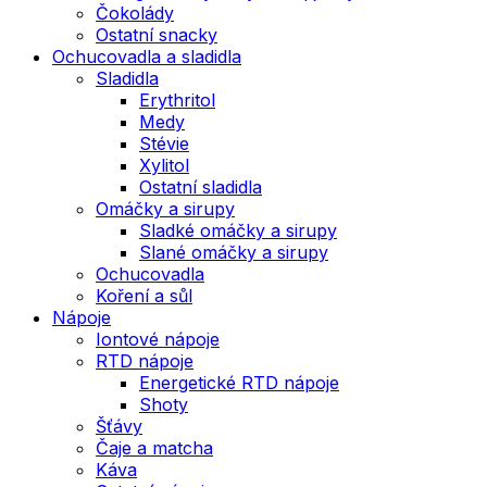
Čokolády
Ostatní snacky
Ochucovadla a sladidla
Sladidla
Erythritol
Medy
Stévie
Xylitol
Ostatní sladidla
Omáčky a sirupy
Sladké omáčky a sirupy
Slané omáčky a sirupy
Ochucovadla
Koření a sůl
Nápoje
Iontové nápoje
RTD nápoje
Energetické RTD nápoje
Shoty
Šťávy
Čaje a matcha
Káva