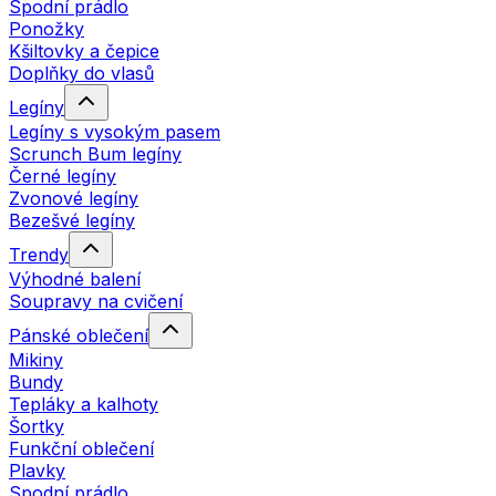
Spodní prádlo
Ponožky
Kšiltovky a čepice
Doplňky do vlasů
Legíny
Legíny s vysokým pasem
Scrunch Bum legíny
Černé legíny
Zvonové legíny
Bezešvé legíny
Trendy
Výhodné balení
Soupravy na cvičení
Pánské oblečení
Mikiny
Bundy
Tepláky a kalhoty
Šortky
Funkční oblečení
Plavky
Spodní prádlo