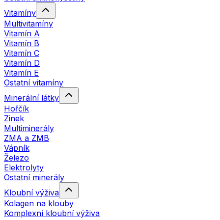
Vitamíny
Multivitamíny
Vitamín A
Vitamín B
Vitamín C
Vitamín D
Vitamín E
Ostatní vitamíny
Minerální látky
Hořčík
Zinek
Multiminerály
ZMA a ZMB
Vápník
Železo
Elektrolyty
Ostatní minerály
Kloubní výživa
Kolagen na klouby
Komplexní kloubní výživa