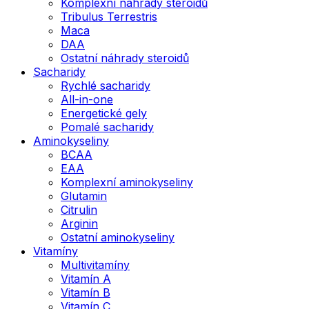
Komplexní náhrady steroidů
Tribulus Terrestris
Maca
DAA
Ostatní náhrady steroidů
Sacharidy
Rychlé sacharidy
All-in-one
Energetické gely
Pomalé sacharidy
Aminokyseliny
BCAA
EAA
Komplexní aminokyseliny
Glutamin
Citrulin
Arginin
Ostatní aminokyseliny
Vitamíny
Multivitamíny
Vitamín A
Vitamín B
Vitamín C