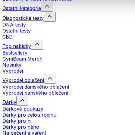
Ostatní kategorie
Diagnostické testy
DNA testy
Ostatní testy
CBD
Top nabídky
Bestsellery
GymBeam Merch
Novinky
Výprodej
Výprodej oblečení
Výprodej dámského oblečení
Výprodej pánského oblečení
Dárky
Dárkové poukazy
Dárky pro celou rodinu
Dárky pro ni
Dárky pro něho
Na pečení a vaření