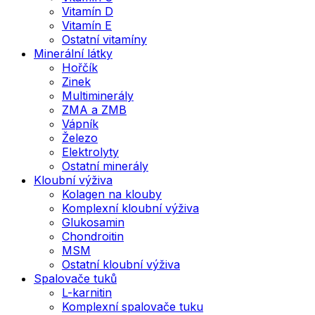
Vitamín D
Vitamín E
Ostatní vitamíny
Minerální látky
Hořčík
Zinek
Multiminerály
ZMA a ZMB
Vápník
Železo
Elektrolyty
Ostatní minerály
Kloubní výživa
Kolagen na klouby
Komplexní kloubní výživa
Glukosamin
Chondroitin
MSM
Ostatní kloubní výživa
Spalovače tuků
L-karnitin
Komplexní spalovače tuku