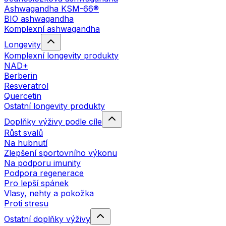
Ashwagandha KSM-66®
BIO ashwagandha
Komplexní ashwagandha
Longevity
Komplexní longevity produkty
NAD+
Berberin
Resveratrol
Quercetin
Ostatní longevity produkty
Doplňky výživy podle cíle
Růst svalů
Na hubnutí
Zlepšení sportovního výkonu
Na podporu imunity
Podpora regenerace
Pro lepší spánek
Vlasy, nehty a pokožka
Proti stresu
Ostatní doplňky výživy