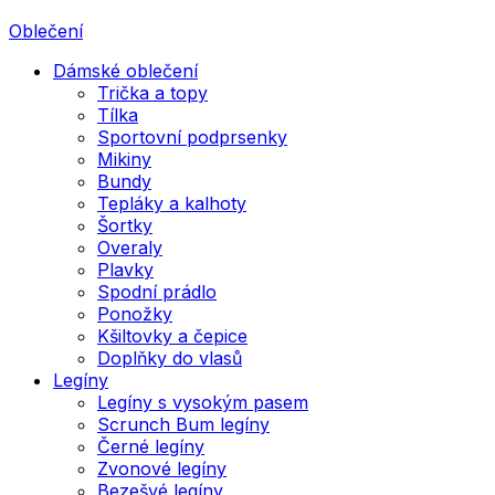
Oblečení
Dámské oblečení
Trička a topy
Tílka
Sportovní podprsenky
Mikiny
Bundy
Tepláky a kalhoty
Šortky
Overaly
Plavky
Spodní prádlo
Ponožky
Kšiltovky a čepice
Doplňky do vlasů
Legíny
Legíny s vysokým pasem
Scrunch Bum legíny
Černé legíny
Zvonové legíny
Bezešvé legíny