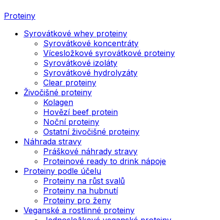
Proteiny
Syrovátkové whey proteiny
Syrovátkové koncentráty
Vícesložkové syrovátkové proteiny
Syrovátkové izoláty
Syrovátkové hydrolyzáty
Clear proteiny
Živočišné proteiny
Kolagen
Hovězí beef protein
Noční proteiny
Ostatní živočišné proteiny
Náhrada stravy
Práškové náhrady stravy
Proteinové ready to drink nápoje
Proteiny podle účelu
Proteiny na růst svalů
Proteiny na hubnutí
Proteiny pro ženy
Veganské a rostlinné proteiny
Jednosložkové veganské proteiny