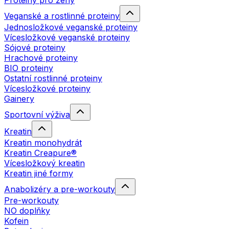
Proteiny pro ženy
Veganské a rostlinné proteiny
Jednosložkové veganské proteiny
Vícesložkové veganské proteiny
Sójové proteiny
Hrachové proteiny
BIO proteiny
Ostatní rostlinné proteiny
Vícesložkové proteiny
Gainery
Sportovní výživa
Kreatin
Kreatin monohydrát
Kreatin Creapure®
Vícesložkový kreatin
Kreatin jiné formy
Anabolizéry a pre-workouty
Pre-workouty
NO doplňky
Kofein