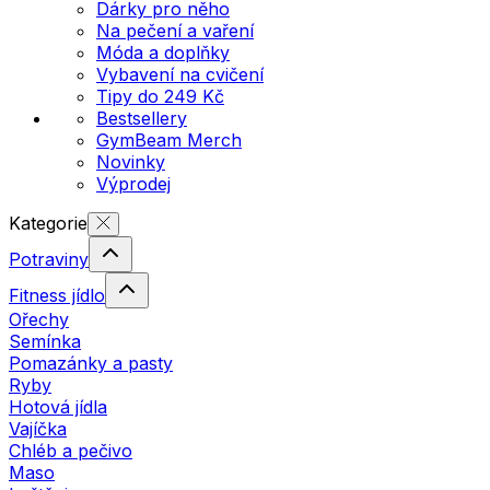
Dárky pro něho
Na pečení a vaření
Móda a doplňky
Vybavení na cvičení
Tipy do 249 Kč
Bestsellery
GymBeam Merch
Novinky
Výprodej
Kategorie
Potraviny
Fitness jídlo
Ořechy
Semínka
Pomazánky a pasty
Ryby
Hotová jídla
Vajíčka
Chléb a pečivo
Maso