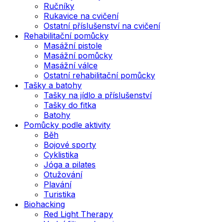
Ručníky
Rukavice na cvičení
Ostatní příslušenství na cvičení
Rehabilitační pomůcky
Masážní pistole
Masážní pomůcky
Masážní válce
Ostatní rehabilitační pomůcky
Tašky a batohy
Tašky na jídlo a příslušenství
Tašky do fitka
Batohy
Pomůcky podle aktivity
Běh
Bojové sporty
Cyklistika
Jóga a pilates
Otužování
Plavání
Turistika
Biohacking
Red Light Therapy