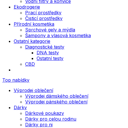
Vodní filtry a konvice
Ekodrogerie
Prací prostředky
Čisticí prostředky
Přírodní kosmetika
Sprchové gely a mýdla
Šampony a vlasová kosmetika
Ostatní kategorie
Diagnostické testy
DNA testy
Ostatní testy
CBD
Top nabídky
Výprodej oblečení
Výprodej dámského oblečení
Výprodej pánského oblečení
Dárky
Dárkové poukazy
Dárky pro celou rodinu
Dárky pro ni