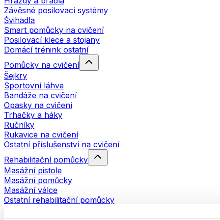
Hrazdy a bradla
Závěsné posilovací systémy
Švihadla
Smart pomůcky na cvičení
Posilovací klece a stojany
Domácí trénink ostatní
Pomůcky na cvičení
Šejkry
Sportovní láhve
Bandáže na cvičení
Opasky na cvičení
Trhačky a háky
Ručníky
Rukavice na cvičení
Ostatní příslušenství na cvičení
Rehabilitační pomůcky
Masážní pistole
Masážní pomůcky
Masážní válce
Ostatní rehabilitační pomůcky
Tašky a batohy