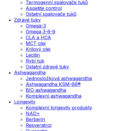
Termogenní spalovače tuků
Appetite control
Ostatní spalovače tuků
Zdravé tuky
Omega-3
Omega 3-6-9
CLA a HCA
MCT olej
Krilový olej
Lecitin
Rybí tuk
Ostatní zdravé tuky
Ashwagandha
Jednosložková ashwagandha
Ashwagandha KSM-66®
BIO ashwagandha
Komplexní ashwagandha
Longevity
Komplexní longevity produkty
NAD+
Berberin
Resveratrol
Quercetin