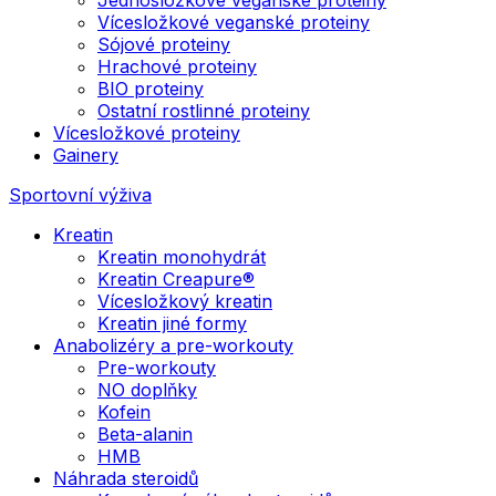
Vícesložkové veganské proteiny
Sójové proteiny
Hrachové proteiny
BIO proteiny
Ostatní rostlinné proteiny
Vícesložkové proteiny
Gainery
Sportovní výživa
Kreatin
Kreatin monohydrát
Kreatin Creapure®
Vícesložkový kreatin
Kreatin jiné formy
Anabolizéry a pre-workouty
Pre-workouty
NO doplňky
Kofein
Beta-alanin
HMB
Náhrada steroidů