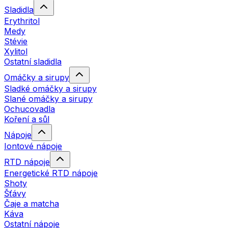
Sladidla
Erythritol
Medy
Stévie
Xylitol
Ostatní sladidla
Omáčky a sirupy
Sladké omáčky a sirupy
Slané omáčky a sirupy
Ochucovadla
Koření a sůl
Nápoje
Iontové nápoje
RTD nápoje
Energetické RTD nápoje
Shoty
Šťávy
Čaje a matcha
Káva
Ostatní nápoje