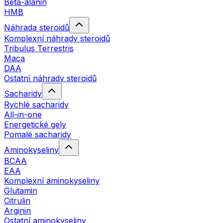
Beta-alanin
HMB
Náhrada steroidů
Komplexní náhrady steroidů
Tribulus Terrestris
Maca
DAA
Ostatní náhrady steroidů
Sacharidy
Rychlé sacharidy
All-in-one
Energetické gely
Pomalé sacharidy
Aminokyseliny
BCAA
EAA
Komplexní aminokyseliny
Glutamin
Citrulin
Arginin
Ostatní aminokyseliny