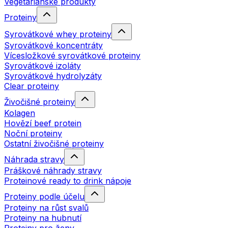
Vegetariánské produkty
Proteiny
Syrovátkové whey proteiny
Syrovátkové koncentráty
Vícesložkové syrovátkové proteiny
Syrovátkové izoláty
Syrovátkové hydrolyzáty
Clear proteiny
Živočišné proteiny
Kolagen
Hovězí beef protein
Noční proteiny
Ostatní živočišné proteiny
Náhrada stravy
Práškové náhrady stravy
Proteinové ready to drink nápoje
Proteiny podle účelu
Proteiny na růst svalů
Proteiny na hubnutí