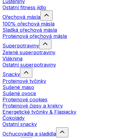
Luštěniny
Ostatní fitness jídlo
Ořechová másla
100% ořechová másla
Sladká ořechová másla
Proteinová ořechová másla
Superpotraviny
Zelené superpotraviny
Vláknina
Ostatní superpotraviny
Snacky
Proteinové tyčinky
Sušené maso
Sušené ovoce
Proteinové cookies
Proteinové čipsy a krekry
Energetické tyčinky & Flapjacky
Čokolády
Ostatní snacky
Ochucovadla a sladidla