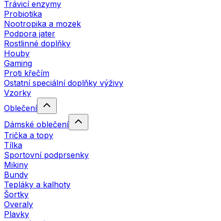
Trávicí enzymy
Probiotika
Nootropika a mozek
Podpora jater
Rostlinné doplňky
Houby
Gaming
Proti křečím
Ostatní speciální doplňky výživy
Vzorky
Oblečení
Dámské oblečení
Trička a topy
Tílka
Sportovní podprsenky
Mikiny
Bundy
Tepláky a kalhoty
Šortky
Overaly
Plavky