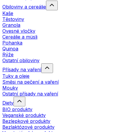
Obiloviny a cereálie
Kaše
Těstoviny
Granola
Ovesné vločky
Cereálie a müsli
Pohanka
Quinoa
Rýže
Ostatní obiloviny
Přísady na vaření
Tuky a oleje
Směsi na pečení a vaření
Mouky
Ostatní přísady na vaření
Diety
BIO produkty
Veganské produkty
Bezlepkové produkty
Bezlaktózové produkty