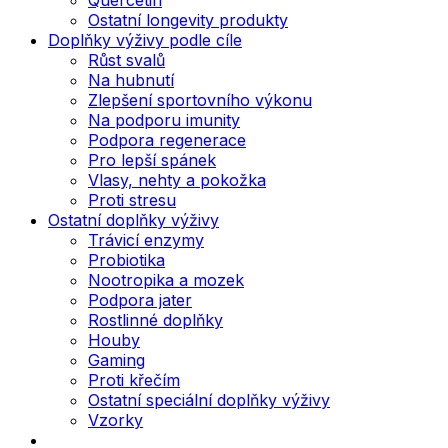
Ostatní longevity produkty
Doplňky výživy podle cíle
Růst svalů
Na hubnutí
Zlepšení sportovního výkonu
Na podporu imunity
Podpora regenerace
Pro lepší spánek
Vlasy, nehty a pokožka
Proti stresu
Ostatní doplňky výživy
Trávicí enzymy
Probiotika
Nootropika a mozek
Podpora jater
Rostlinné doplňky
Houby
Gaming
Proti křečím
Ostatní speciální doplňky výživy
Vzorky