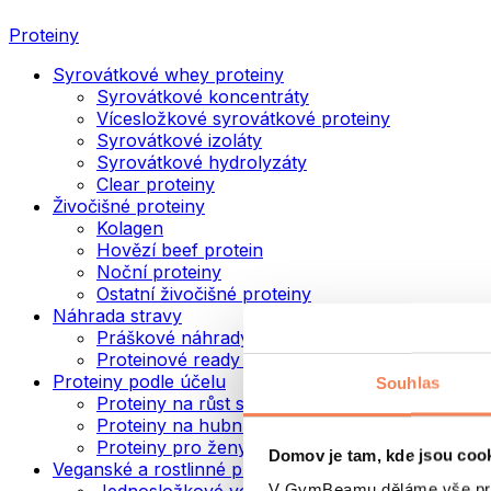
Proteiny
Syrovátkové whey proteiny
Syrovátkové koncentráty
Vícesložkové syrovátkové proteiny
Syrovátkové izoláty
Syrovátkové hydrolyzáty
Clear proteiny
Živočišné proteiny
Kolagen
Hovězí beef protein
Noční proteiny
Ostatní živočišné proteiny
Náhrada stravy
Práškové náhrady stravy
Proteinové ready to drink nápoje
Proteiny podle účelu
Souhlas
Proteiny na růst svalů
Proteiny na hubnutí
Proteiny pro ženy
Domov je tam, kde jsou coo
Veganské a rostlinné proteiny
V GymBeamu děláme vše prot
Jednosložkové veganské proteiny