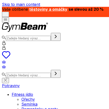
Skip to main content
Vaše oblíbené
těstoviny a omáčky
se slevou až 20 %
Potraviny
Fitness jídlo
Ořechy
Semínka
Pomazánky a pasty