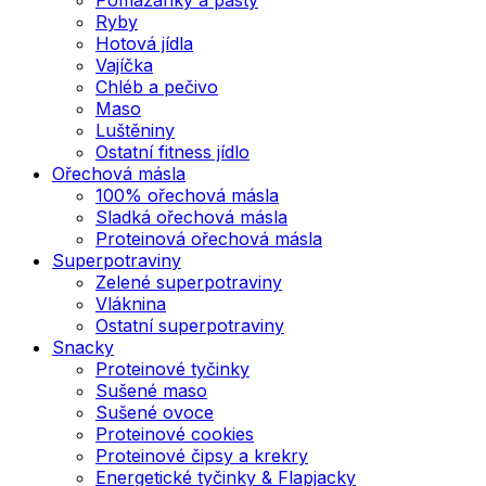
Ryby
Hotová jídla
Vajíčka
Chléb a pečivo
Maso
Luštěniny
Ostatní fitness jídlo
Ořechová másla
100% ořechová másla
Sladká ořechová másla
Proteinová ořechová másla
Superpotraviny
Zelené superpotraviny
Vláknina
Ostatní superpotraviny
Snacky
Proteinové tyčinky
Sušené maso
Sušené ovoce
Proteinové cookies
Proteinové čipsy a krekry
Energetické tyčinky & Flapjacky