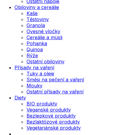
Ostatní nápoje
Obiloviny a cereálie
Kaše
Těstoviny
Granola
Ovesné vločky
Cereálie a müsli
Pohanka
Quinoa
Rýže
Ostatní obiloviny
Přísady na vaření
Tuky a oleje
Směsi na pečení a vaření
Mouky
Ostatní přísady na vaření
Diety
BIO produkty
Veganské produkty
Bezlepkové produkty
Bezlaktózové produkty
Vegetariánské produkty