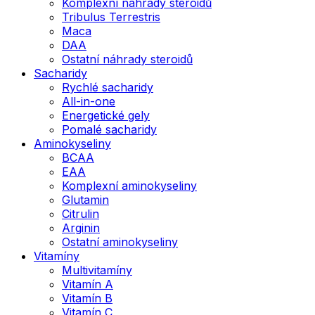
Komplexní náhrady steroidů
Tribulus Terrestris
Maca
DAA
Ostatní náhrady steroidů
Sacharidy
Rychlé sacharidy
All-in-one
Energetické gely
Pomalé sacharidy
Aminokyseliny
BCAA
EAA
Komplexní aminokyseliny
Glutamin
Citrulin
Arginin
Ostatní aminokyseliny
Vitamíny
Multivitamíny
Vitamín A
Vitamín B
Vitamín C