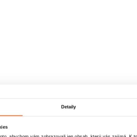
Detaily
kies
o, abychom vám zobrazovali jen obsah, který vás zajímá. K t