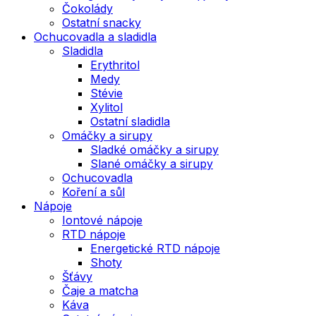
Čokolády
Ostatní snacky
Ochucovadla a sladidla
Sladidla
Erythritol
Medy
Stévie
Xylitol
Ostatní sladidla
Omáčky a sirupy
Sladké omáčky a sirupy
Slané omáčky a sirupy
Ochucovadla
Koření a sůl
Nápoje
Iontové nápoje
RTD nápoje
Energetické RTD nápoje
Shoty
Šťávy
Čaje a matcha
Káva