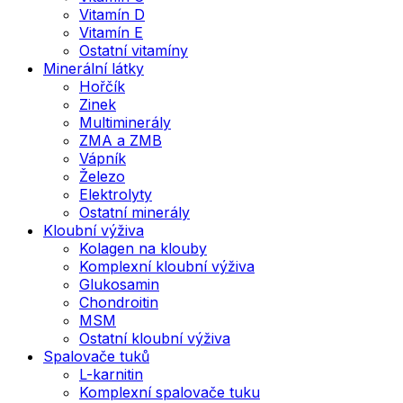
Vitamín D
Vitamín E
Ostatní vitamíny
Minerální látky
Hořčík
Zinek
Multiminerály
ZMA a ZMB
Vápník
Železo
Elektrolyty
Ostatní minerály
Kloubní výživa
Kolagen na klouby
Komplexní kloubní výživa
Glukosamin
Chondroitin
MSM
Ostatní kloubní výživa
Spalovače tuků
L-karnitin
Komplexní spalovače tuku