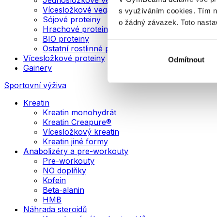
Vícesložkové veganské proteiny
s využíváním cookies. Tím 
Sójové proteiny
o žádný závazek. Toto nasta
Hrachové proteiny
BIO proteiny
Ostatní rostlinné proteiny
Vícesložkové proteiny
Odmítnout
Gainery
Sportovní výživa
Kreatin
Kreatin monohydrát
Kreatin Creapure®
Vícesložkový kreatin
Kreatin jiné formy
Anabolizéry a pre-workouty
Pre-workouty
NO doplňky
Kofein
Beta-alanin
HMB
Náhrada steroidů