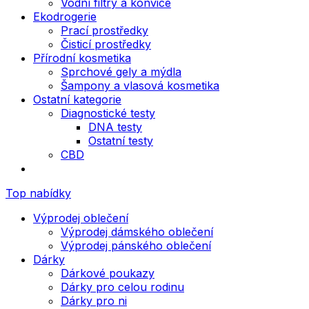
Vodní filtry a konvice
Ekodrogerie
Prací prostředky
Čisticí prostředky
Přírodní kosmetika
Sprchové gely a mýdla
Šampony a vlasová kosmetika
Ostatní kategorie
Diagnostické testy
DNA testy
Ostatní testy
CBD
Top nabídky
Výprodej oblečení
Výprodej dámského oblečení
Výprodej pánského oblečení
Dárky
Dárkové poukazy
Dárky pro celou rodinu
Dárky pro ni