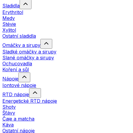
Sladidla
Erythritol
Medy
Stévie
Xylitol
Ostatní sladidla
Omáčky a sirupy
Sladké omáčky a sirupy
Slané omáčky a sirupy
Ochucovadla
Koření a sůl
Nápoje
Iontové nápoje
RTD nápoje
Energetické RTD nápoje
Shoty
Šťávy
Čaje a matcha
Káva
Ostatní nápoje