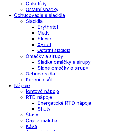
Čokolády
Ostatní snacky
Ochucovadla a sladidla
Sladidla
Erythritol
Medy
Stévie
Xylitol
Ostatní sladidla
Omáčky a sirupy
Sladké omáčky a sirupy
Slané omáčky a sirupy
Ochucovadla
Koření a sůl
Nápoje
Iontové nápoje
RTD nápoje
Energetické RTD nápoje
Shoty
Šťávy
Čaje a matcha
Káva