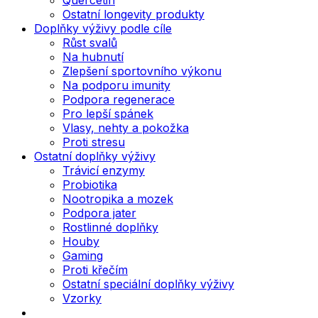
Ostatní longevity produkty
Doplňky výživy podle cíle
Růst svalů
Na hubnutí
Zlepšení sportovního výkonu
Na podporu imunity
Podpora regenerace
Pro lepší spánek
Vlasy, nehty a pokožka
Proti stresu
Ostatní doplňky výživy
Trávicí enzymy
Probiotika
Nootropika a mozek
Podpora jater
Rostlinné doplňky
Houby
Gaming
Proti křečím
Ostatní speciální doplňky výživy
Vzorky