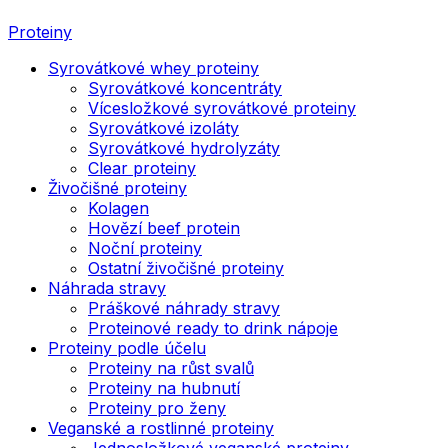
Proteiny
Syrovátkové whey proteiny
Syrovátkové koncentráty
Vícesložkové syrovátkové proteiny
Syrovátkové izoláty
Syrovátkové hydrolyzáty
Clear proteiny
Živočišné proteiny
Kolagen
Hovězí beef protein
Noční proteiny
Ostatní živočišné proteiny
Náhrada stravy
Práškové náhrady stravy
Proteinové ready to drink nápoje
Proteiny podle účelu
Proteiny na růst svalů
Proteiny na hubnutí
Proteiny pro ženy
Veganské a rostlinné proteiny
Jednosložkové veganské proteiny