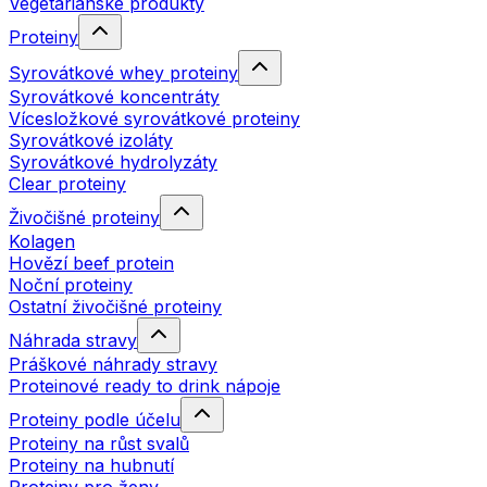
Vegetariánské produkty
Proteiny
Syrovátkové whey proteiny
Syrovátkové koncentráty
Vícesložkové syrovátkové proteiny
Syrovátkové izoláty
Syrovátkové hydrolyzáty
Clear proteiny
Živočišné proteiny
Kolagen
Hovězí beef protein
Noční proteiny
Ostatní živočišné proteiny
Náhrada stravy
Práškové náhrady stravy
Proteinové ready to drink nápoje
Proteiny podle účelu
Proteiny na růst svalů
Proteiny na hubnutí