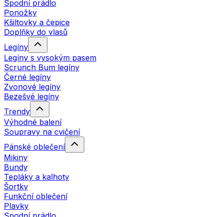
Spodní prádlo
Ponožky
Kšiltovky a čepice
Doplňky do vlasů
Legíny
Legíny s vysokým pasem
Scrunch Bum legíny
Černé legíny
Zvonové legíny
Bezešvé legíny
Trendy
Výhodné balení
Soupravy na cvičení
Pánské oblečení
Mikiny
Bundy
Tepláky a kalhoty
Šortky
Funkční oblečení
Plavky
Spodní prádlo