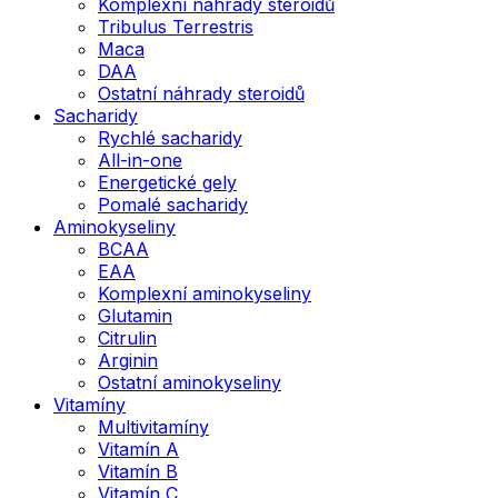
Komplexní náhrady steroidů
Tribulus Terrestris
Maca
DAA
Ostatní náhrady steroidů
Sacharidy
Rychlé sacharidy
All-in-one
Energetické gely
Pomalé sacharidy
Aminokyseliny
BCAA
EAA
Komplexní aminokyseliny
Glutamin
Citrulin
Arginin
Ostatní aminokyseliny
Vitamíny
Multivitamíny
Vitamín A
Vitamín B
Vitamín C