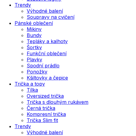
Trendy
Výhodné balení
Soupravy na cvičení
Pánské oblečení
Mikiny
Bundy
Tepláky a kalhoty
Šortky
Funkční oblečení
Plavky
Spodní prádlo
Ponožky
Kšiltovky a čepice
Trička a topy
Tílka
Oversized trička
Trička s dlouhým rukávem
Černá trička
Kompresní trička
Trička Slim fit
Trendy
Výhodné balení