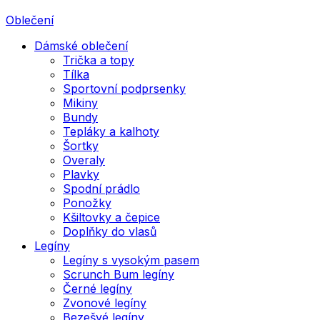
Oblečení
Dámské oblečení
Trička a topy
Tílka
Sportovní podprsenky
Mikiny
Bundy
Tepláky a kalhoty
Šortky
Overaly
Plavky
Spodní prádlo
Ponožky
Kšiltovky a čepice
Doplňky do vlasů
Legíny
Legíny s vysokým pasem
Scrunch Bum legíny
Černé legíny
Zvonové legíny
Bezešvé legíny