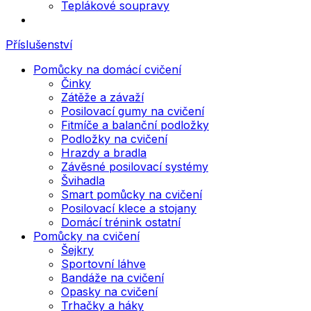
Teplákové soupravy
Příslušenství
Pomůcky na domácí cvičení
Činky
Zátěže a závaží
Posilovací gumy na cvičení
Fitmíče a balanční podložky
Podložky na cvičení
Hrazdy a bradla
Závěsné posilovací systémy
Švihadla
Smart pomůcky na cvičení
Posilovací klece a stojany
Domácí trénink ostatní
Pomůcky na cvičení
Šejkry
Sportovní láhve
Bandáže na cvičení
Opasky na cvičení
Trhačky a háky