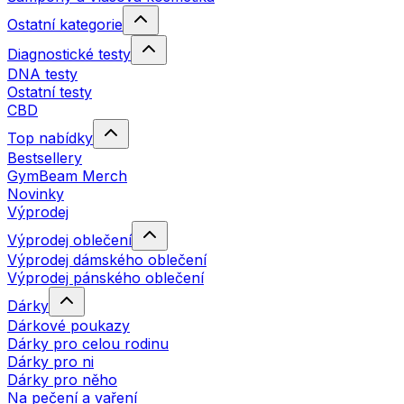
Ostatní kategorie
Diagnostické testy
DNA testy
Ostatní testy
CBD
Top nabídky
Bestsellery
GymBeam Merch
Novinky
Výprodej
Výprodej oblečení
Výprodej dámského oblečení
Výprodej pánského oblečení
Dárky
Dárkové poukazy
Dárky pro celou rodinu
Dárky pro ni
Dárky pro něho
Na pečení a vaření