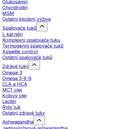
Glukosamin
Chondroitin
MSM
Ostatní kloubní výživa
Spalovače tuků
L-karnitin
Komplexní spalovače tuku
Termogenní spalovače tuků
Appetite control
Ostatní spalovače tuků
Zdravé tuky
Omega-3
Omega 3-6-9
CLA a HCA
MCT olej
Krilový olej
Lecitin
Rybí tuk
Ostatní zdravé tuky
Ashwagandha
Jednosložková ashwagandha