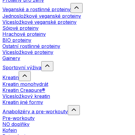
Proteiny pro ženy
Veganské a rostlinné proteiny
Jednosložkové veganské proteiny
Vícesložkové veganské proteiny
Sójové proteiny
Hrachové proteiny
BIO proteiny
Ostatní rostlinné proteiny
Vícesložkové proteiny
Gainery
Sportovní výživa
Kreatin
Kreatin monohydrát
Kreatin Creapure®
Vícesložkový kreatin
Kreatin jiné formy
Anabolizéry a pre-workouty
Pre-workouty
NO doplňky
Kofein