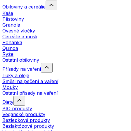
Obiloviny a cereálie
Kaše
Těstoviny
Granola
Ovesné vločky
Cereálie a müsli
Pohanka
Quinoa
Rýže
Ostatní obiloviny
Přísady na vaření
Tuky a oleje
Směsi na pečení a vaření
Mouky
Ostatní přísady na vaření
Diety
BIO produkty
Veganské produkty
Bezlepkové produkty
Bezlaktózové produkty