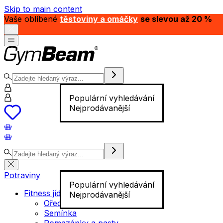
Skip to main content
Vaše oblíbené
těstoviny a omáčky
se slevou až 20 %
Populární vyhledávání
Nejprodávanější
Potraviny
Populární vyhledávání
Fitness jídlo
Nejprodávanější
Ořechy
Semínka
Pomazánky a pasty