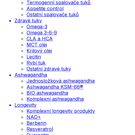
Termogenní spalovače tuků
Appetite control
Ostatní spalovače tuků
Zdravé tuky
Omega-3
Omega 3-6-9
CLA a HCA
MCT olej
Krilový olej
Lecitin
Rybí tuk
Ostatní zdravé tuky
Ashwagandha
Jednosložková ashwagandha
Ashwagandha KSM-66®
BIO ashwagandha
Komplexní ashwagandha
Longevity
Komplexní longevity produkty
NAD+
Berberin
Resveratrol
Quercetin