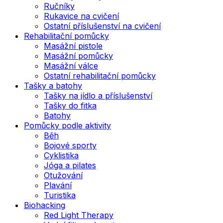
Ručníky
Rukavice na cvičení
Ostatní příslušenství na cvičení
Rehabilitační pomůcky
Masážní pistole
Masážní pomůcky
Masážní válce
Ostatní rehabilitační pomůcky
Tašky a batohy
Tašky na jídlo a příslušenství
Tašky do fitka
Batohy
Pomůcky podle aktivity
Běh
Bojové sporty
Cyklistika
Jóga a pilates
Otužování
Plavání
Turistika
Biohacking
Red Light Therapy