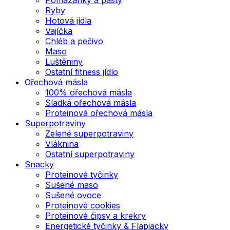
Ryby
Hotová jídla
Vajíčka
Chléb a pečivo
Maso
Luštěniny
Ostatní fitness jídlo
Ořechová másla
100% ořechová másla
Sladká ořechová másla
Proteinová ořechová másla
Superpotraviny
Zelené superpotraviny
Vláknina
Ostatní superpotraviny
Snacky
Proteinové tyčinky
Sušené maso
Sušené ovoce
Proteinové cookies
Proteinové čipsy a krekry
Energetické tyčinky & Flapjacky