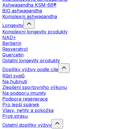
Ashwagandha KSM-66®
BIO ashwagandha
Komplexní ashwagandha
Longevity
Komplexní longevity produkty
NAD+
Berberin
Resveratrol
Quercetin
Ostatní longevity produkty
Doplňky výživy podle cíle
Růst svalů
Na hubnutí
Zlepšení sportovního výkonu
Na podporu imunity
Podpora regenerace
Pro lepší spánek
Vlasy, nehty a pokožka
Proti stresu
Ostatní doplňky výživy