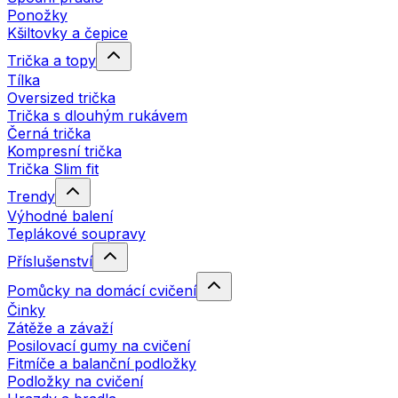
Ponožky
Kšiltovky a čepice
Trička a topy
Tílka
Oversized trička
Trička s dlouhým rukávem
Černá trička
Kompresní trička
Trička Slim fit
Trendy
Výhodné balení
Teplákové soupravy
Příslušenství
Pomůcky na domácí cvičení
Činky
Zátěže a závaží
Posilovací gumy na cvičení
Fitmíče a balanční podložky
Podložky na cvičení