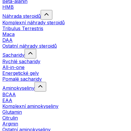
Beta-alanin
HMB
Náhrada steroidů
Komplexní náhrady steroidů
Tribulus Terrestris
Maca
DAA
Ostatní náhrady steroidů
Sacharidy
Rychlé sacharidy
All-in-one
Energetické gely
Pomalé sacharidy
Aminokyseliny
BCAA
EAA
Komplexní aminokyseliny
Glutamin
Citrulin
Arginin
Ostatní aminokyseliny