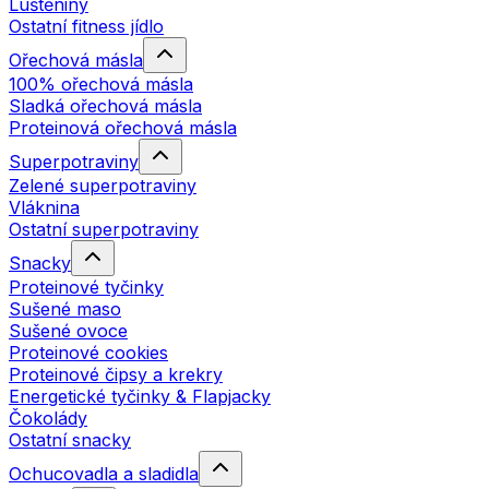
Luštěniny
Ostatní fitness jídlo
Ořechová másla
100% ořechová másla
Sladká ořechová másla
Proteinová ořechová másla
Superpotraviny
Zelené superpotraviny
Vláknina
Ostatní superpotraviny
Snacky
Proteinové tyčinky
Sušené maso
Sušené ovoce
Proteinové cookies
Proteinové čipsy a krekry
Energetické tyčinky & Flapjacky
Čokolády
Ostatní snacky
Ochucovadla a sladidla