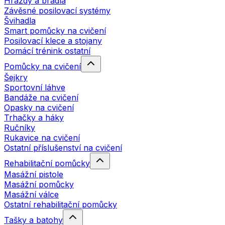
Hrazdy a bradla
Závěsné posilovací systémy
Švihadla
Smart pomůcky na cvičení
Posilovací klece a stojany
Domácí trénink ostatní
Pomůcky na cvičení
Šejkry
Sportovní láhve
Bandáže na cvičení
Opasky na cvičení
Trhačky a háky
Ručníky
Rukavice na cvičení
Ostatní příslušenství na cvičení
Rehabilitační pomůcky
Masážní pistole
Masážní pomůcky
Masážní válce
Ostatní rehabilitační pomůcky
Tašky a batohy