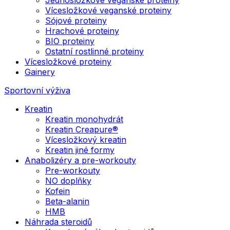
Vícesložkové veganské proteiny
Sójové proteiny
Hrachové proteiny
BIO proteiny
Ostatní rostlinné proteiny
Vícesložkové proteiny
Gainery
Sportovní výživa
Kreatin
Kreatin monohydrát
Kreatin Creapure®
Vícesložkový kreatin
Kreatin jiné formy
Anabolizéry a pre-workouty
Pre-workouty
NO doplňky
Kofein
Beta-alanin
HMB
Náhrada steroidů