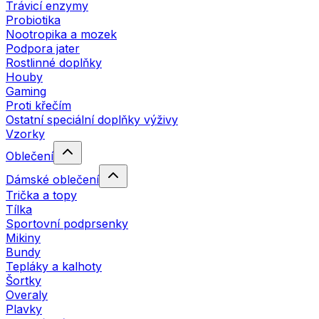
Trávicí enzymy
Probiotika
Nootropika a mozek
Podpora jater
Rostlinné doplňky
Houby
Gaming
Proti křečím
Ostatní speciální doplňky výživy
Vzorky
Oblečení
Dámské oblečení
Trička a topy
Tílka
Sportovní podprsenky
Mikiny
Bundy
Tepláky a kalhoty
Šortky
Overaly
Plavky