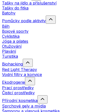
Tašky na jídlo a příslušenství
Tašky do fitka
Batohy
Pomůcky podle aktivity
Běh
Bojové sporty
Cyklistika
Jóga a pilates
Otužování
Plavání
Turistika
Biohacking
Red Light Therapy
Vodní filtry a konvice
Ekodrogerie
Prací prostředky
Čisticí prostředky
Přírodní kosmetika
Sprchové gely a mýdla
Šampony a vlasová kosmetika