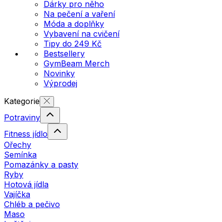
Dárky pro něho
Na pečení a vaření
Móda a doplňky
Vybavení na cvičení
Tipy do 249 Kč
Bestsellery
GymBeam Merch
Novinky
Výprodej
Kategorie
Potraviny
Fitness jídlo
Ořechy
Semínka
Pomazánky a pasty
Ryby
Hotová jídla
Vajíčka
Chléb a pečivo
Maso