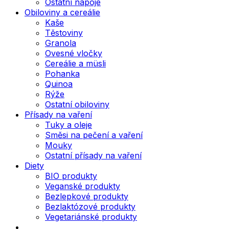
Ostatní nápoje
Obiloviny a cereálie
Kaše
Těstoviny
Granola
Ovesné vločky
Cereálie a müsli
Pohanka
Quinoa
Rýže
Ostatní obiloviny
Přísady na vaření
Tuky a oleje
Směsi na pečení a vaření
Mouky
Ostatní přísady na vaření
Diety
BIO produkty
Veganské produkty
Bezlepkové produkty
Bezlaktózové produkty
Vegetariánské produkty