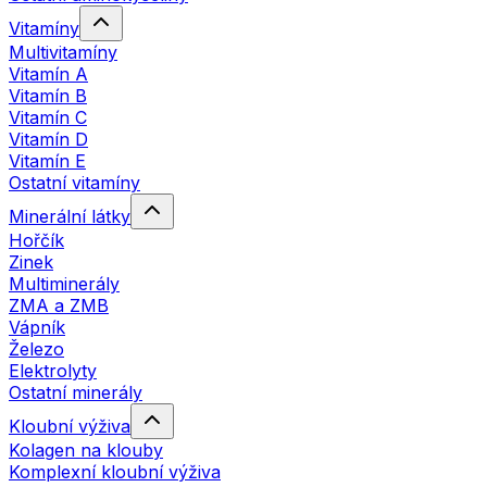
Vitamíny
Multivitamíny
Vitamín A
Vitamín B
Vitamín C
Vitamín D
Vitamín E
Ostatní vitamíny
Minerální látky
Hořčík
Zinek
Multiminerály
ZMA a ZMB
Vápník
Železo
Elektrolyty
Ostatní minerály
Kloubní výživa
Kolagen na klouby
Komplexní kloubní výživa