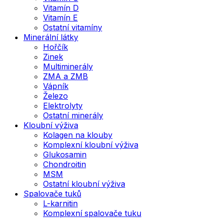
Vitamín D
Vitamín E
Ostatní vitamíny
Minerální látky
Hořčík
Zinek
Multiminerály
ZMA a ZMB
Vápník
Železo
Elektrolyty
Ostatní minerály
Kloubní výživa
Kolagen na klouby
Komplexní kloubní výživa
Glukosamin
Chondroitin
MSM
Ostatní kloubní výživa
Spalovače tuků
L-karnitin
Komplexní spalovače tuku