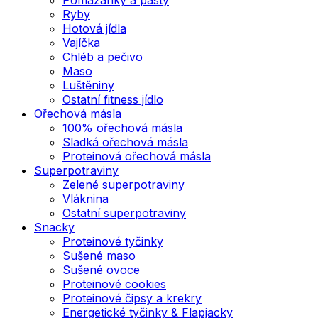
Ryby
Hotová jídla
Vajíčka
Chléb a pečivo
Maso
Luštěniny
Ostatní fitness jídlo
Ořechová másla
100% ořechová másla
Sladká ořechová másla
Proteinová ořechová másla
Superpotraviny
Zelené superpotraviny
Vláknina
Ostatní superpotraviny
Snacky
Proteinové tyčinky
Sušené maso
Sušené ovoce
Proteinové cookies
Proteinové čipsy a krekry
Energetické tyčinky & Flapjacky