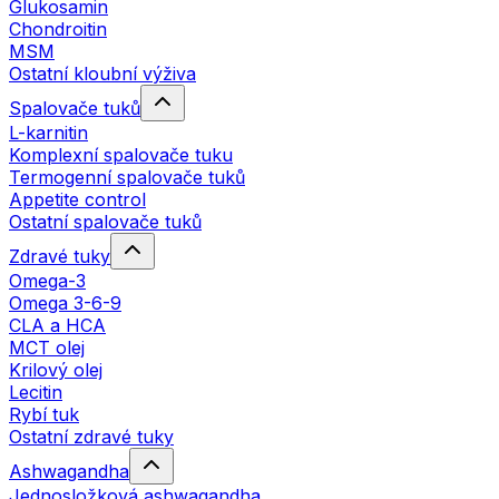
Glukosamin
Chondroitin
MSM
Ostatní kloubní výživa
Spalovače tuků
L-karnitin
Komplexní spalovače tuku
Termogenní spalovače tuků
Appetite control
Ostatní spalovače tuků
Zdravé tuky
Omega-3
Omega 3-6-9
CLA a HCA
MCT olej
Krilový olej
Lecitin
Rybí tuk
Ostatní zdravé tuky
Ashwagandha
Jednosložková ashwagandha