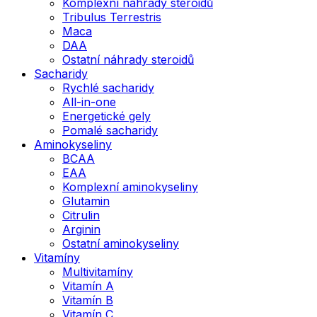
Komplexní náhrady steroidů
Tribulus Terrestris
Maca
DAA
Ostatní náhrady steroidů
Sacharidy
Rychlé sacharidy
All-in-one
Energetické gely
Pomalé sacharidy
Aminokyseliny
BCAA
EAA
Komplexní aminokyseliny
Glutamin
Citrulin
Arginin
Ostatní aminokyseliny
Vitamíny
Multivitamíny
Vitamín A
Vitamín B
Vitamín C