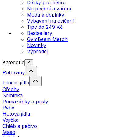
Dárky pro něho
Na pečení a vaření
Móda a doplňky
Vybavení na cvičení
Tipy do 249 Kč
Bestsellery
GymBeam Merch
Novinky
Výprodej
Kategorie
Potraviny
Fitness jídlo
Ořechy
Semínka
Pomazánky a pasty
Ryby
Hotová jídla
Vajíčka
Chléb a pečivo
Maso