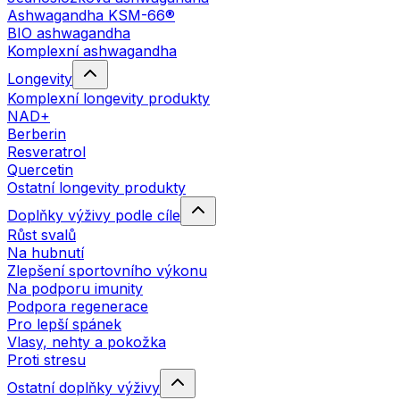
Ashwagandha KSM-66®
BIO ashwagandha
Komplexní ashwagandha
Longevity
Komplexní longevity produkty
NAD+
Berberin
Resveratrol
Quercetin
Ostatní longevity produkty
Doplňky výživy podle cíle
Růst svalů
Na hubnutí
Zlepšení sportovního výkonu
Na podporu imunity
Podpora regenerace
Pro lepší spánek
Vlasy, nehty a pokožka
Proti stresu
Ostatní doplňky výživy