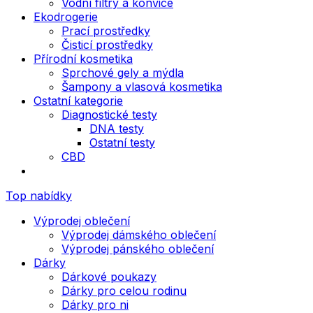
Vodní filtry a konvice
Ekodrogerie
Prací prostředky
Čisticí prostředky
Přírodní kosmetika
Sprchové gely a mýdla
Šampony a vlasová kosmetika
Ostatní kategorie
Diagnostické testy
DNA testy
Ostatní testy
CBD
Top nabídky
Výprodej oblečení
Výprodej dámského oblečení
Výprodej pánského oblečení
Dárky
Dárkové poukazy
Dárky pro celou rodinu
Dárky pro ni