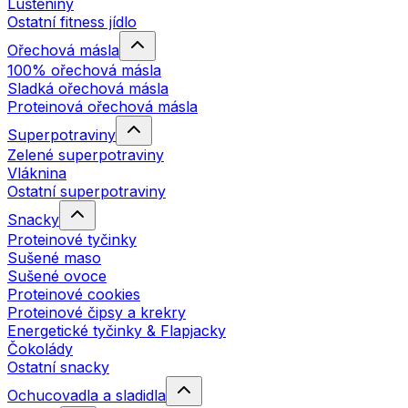
Luštěniny
Ostatní fitness jídlo
Ořechová másla
100% ořechová másla
Sladká ořechová másla
Proteinová ořechová másla
Superpotraviny
Zelené superpotraviny
Vláknina
Ostatní superpotraviny
Snacky
Proteinové tyčinky
Sušené maso
Sušené ovoce
Proteinové cookies
Proteinové čipsy a krekry
Energetické tyčinky & Flapjacky
Čokolády
Ostatní snacky
Ochucovadla a sladidla