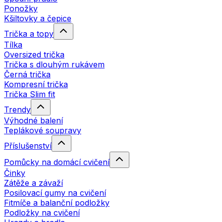
Ponožky
Kšiltovky a čepice
Trička a topy
Tílka
Oversized trička
Trička s dlouhým rukávem
Černá trička
Kompresní trička
Trička Slim fit
Trendy
Výhodné balení
Teplákové soupravy
Příslušenství
Pomůcky na domácí cvičení
Činky
Zátěže a závaží
Posilovací gumy na cvičení
Fitmíče a balanční podložky
Podložky na cvičení