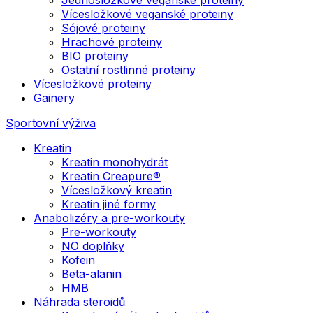
Vícesložkové veganské proteiny
Sójové proteiny
Hrachové proteiny
BIO proteiny
Ostatní rostlinné proteiny
Vícesložkové proteiny
Gainery
Sportovní výživa
Kreatin
Kreatin monohydrát
Kreatin Creapure®
Vícesložkový kreatin
Kreatin jiné formy
Anabolizéry a pre-workouty
Pre-workouty
NO doplňky
Kofein
Beta-alanin
HMB
Náhrada steroidů