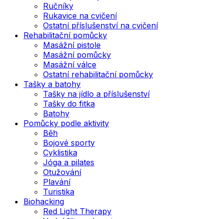
Ručníky
Rukavice na cvičení
Ostatní příslušenství na cvičení
Rehabilitační pomůcky
Masážní pistole
Masážní pomůcky
Masážní válce
Ostatní rehabilitační pomůcky
Tašky a batohy
Tašky na jídlo a příslušenství
Tašky do fitka
Batohy
Pomůcky podle aktivity
Běh
Bojové sporty
Cyklistika
Jóga a pilates
Otužování
Plavání
Turistika
Biohacking
Red Light Therapy