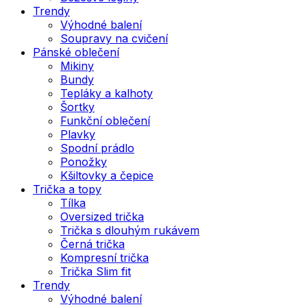
Trendy
Výhodné balení
Soupravy na cvičení
Pánské oblečení
Mikiny
Bundy
Tepláky a kalhoty
Šortky
Funkční oblečení
Plavky
Spodní prádlo
Ponožky
Kšiltovky a čepice
Trička a topy
Tílka
Oversized trička
Trička s dlouhým rukávem
Černá trička
Kompresní trička
Trička Slim fit
Trendy
Výhodné balení