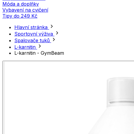
Móda a doplňky
Vybavení na cvičení
Tipy do 249 Kč
Hlavní stránka
Sportovní výživa
Spalovače tuků
L-karnitin
L-karnitin - GymBeam