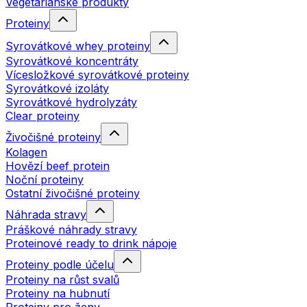
Vegetariánské produkty
Proteiny
Syrovátkové whey proteiny
Syrovátkové koncentráty
Vícesložkové syrovátkové proteiny
Syrovátkové izoláty
Syrovátkové hydrolyzáty
Clear proteiny
Živočišné proteiny
Kolagen
Hovězí beef protein
Noční proteiny
Ostatní živočišné proteiny
Náhrada stravy
Práškové náhrady stravy
Proteinové ready to drink nápoje
Proteiny podle účelu
Proteiny na růst svalů
Proteiny na hubnutí