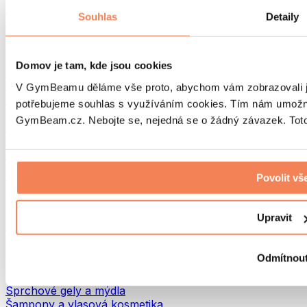
Tašky na jídlo a příslušenství
Souhlas
Detaily
Tašky do fitka
Batohy
Pomůcky podle aktivity
Domov je tam, kde jsou cookies
Běh
Bojové sporty
V GymBeamu děláme vše proto, abychom vám zobrazovali je
Cyklistika
potřebujeme souhlas s využíváním cookies. Tím nám umožní
Jóga a pilates
GymBeam.cz. Nebojte se, nejedná se o žádný závazek. Toto 
Otužování
Plavání
Turistika
Biohacking
Povolit vš
Red Light Therapy
Vodní filtry a konvice
Upravit
Ekodrogerie
Prací prostředky
Čisticí prostředky
Odmítnou
Přírodní kosmetika
Sprchové gely a mýdla
Šampony a vlasová kosmetika