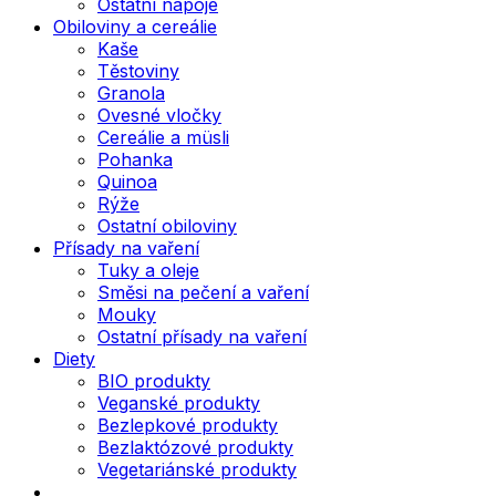
Ostatní nápoje
Obiloviny a cereálie
Kaše
Těstoviny
Granola
Ovesné vločky
Cereálie a müsli
Pohanka
Quinoa
Rýže
Ostatní obiloviny
Přísady na vaření
Tuky a oleje
Směsi na pečení a vaření
Mouky
Ostatní přísady na vaření
Diety
BIO produkty
Veganské produkty
Bezlepkové produkty
Bezlaktózové produkty
Vegetariánské produkty