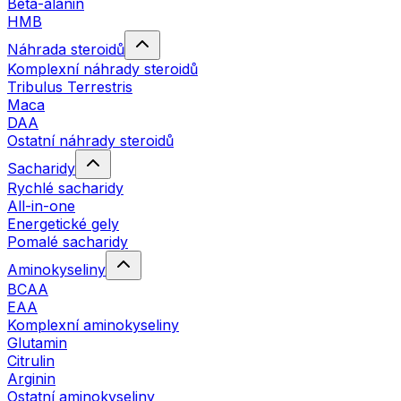
Beta-alanin
HMB
Náhrada steroidů
Komplexní náhrady steroidů
Tribulus Terrestris
Maca
DAA
Ostatní náhrady steroidů
Sacharidy
Rychlé sacharidy
All-in-one
Energetické gely
Pomalé sacharidy
Aminokyseliny
BCAA
EAA
Komplexní aminokyseliny
Glutamin
Citrulin
Arginin
Ostatní aminokyseliny