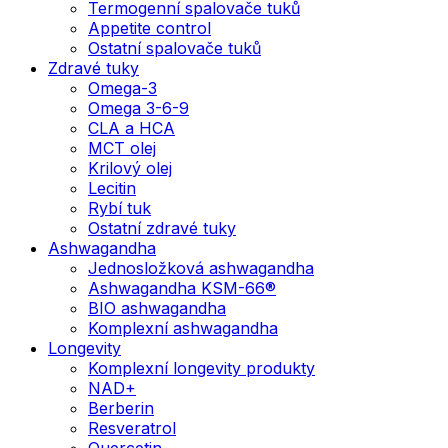
Termogenní spalovače tuků
Appetite control
Ostatní spalovače tuků
Zdravé tuky
Omega-3
Omega 3-6-9
CLA a HCA
MCT olej
Krilový olej
Lecitin
Rybí tuk
Ostatní zdravé tuky
Ashwagandha
Jednosložková ashwagandha
Ashwagandha KSM-66®
BIO ashwagandha
Komplexní ashwagandha
Longevity
Komplexní longevity produkty
NAD+
Berberin
Resveratrol
Quercetin