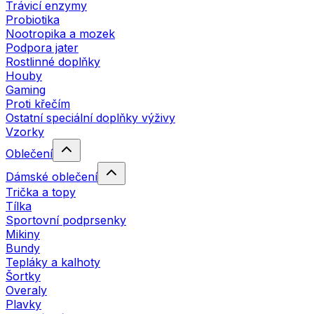
Trávicí enzymy
Probiotika
Nootropika a mozek
Podpora jater
Rostlinné doplňky
Houby
Gaming
Proti křečím
Ostatní speciální doplňky výživy
Vzorky
Oblečení
Dámské oblečení
Trička a topy
Tílka
Sportovní podprsenky
Mikiny
Bundy
Tepláky a kalhoty
Šortky
Overaly
Plavky