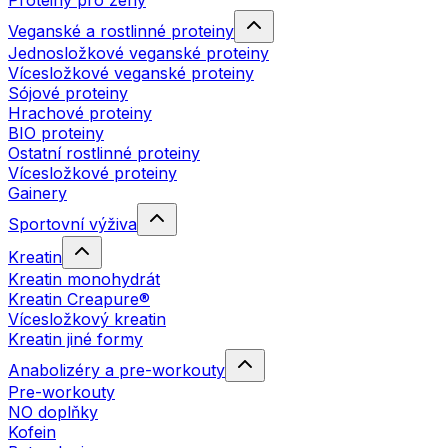
Proteiny pro ženy
Veganské a rostlinné proteiny
Jednosložkové veganské proteiny
Vícesložkové veganské proteiny
Sójové proteiny
Hrachové proteiny
BIO proteiny
Ostatní rostlinné proteiny
Vícesložkové proteiny
Gainery
Sportovní výživa
Kreatin
Kreatin monohydrát
Kreatin Creapure®
Vícesložkový kreatin
Kreatin jiné formy
Anabolizéry a pre-workouty
Pre-workouty
NO doplňky
Kofein