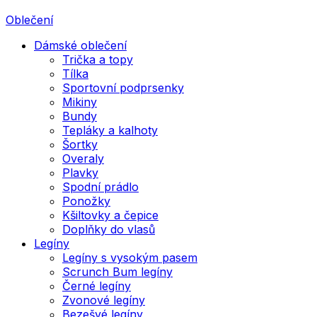
Oblečení
Dámské oblečení
Trička a topy
Tílka
Sportovní podprsenky
Mikiny
Bundy
Tepláky a kalhoty
Šortky
Overaly
Plavky
Spodní prádlo
Ponožky
Kšiltovky a čepice
Doplňky do vlasů
Legíny
Legíny s vysokým pasem
Scrunch Bum legíny
Černé legíny
Zvonové legíny
Bezešvé legíny