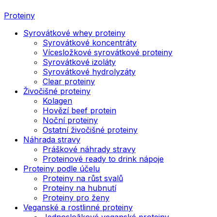
Proteiny
Syrovátkové whey proteiny
Syrovátkové koncentráty
Vícesložkové syrovátkové proteiny
Syrovátkové izoláty
Syrovátkové hydrolyzáty
Clear proteiny
Živočišné proteiny
Kolagen
Hovězí beef protein
Noční proteiny
Ostatní živočišné proteiny
Náhrada stravy
Práškové náhrady stravy
Proteinové ready to drink nápoje
Proteiny podle účelu
Proteiny na růst svalů
Proteiny na hubnutí
Proteiny pro ženy
Veganské a rostlinné proteiny
Jednosložkové veganské proteiny