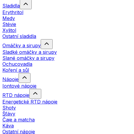
Sladidla
Erythritol
Medy
Stévie
Xylitol
Ostatní sladidla
Omáčky a sirupy
Sladké omáčky a sirupy
Slané omáčky a sirupy
Ochucovadla
Koření a sůl
Nápoje
Iontové nápoje
RTD nápoje
Energetické RTD nápoje
Shoty
Šťávy
Čaje a matcha
Káva
Ostatní nápoje