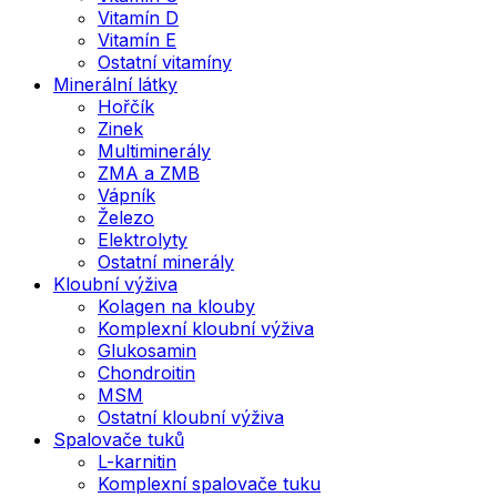
Vitamín D
Vitamín E
Ostatní vitamíny
Minerální látky
Hořčík
Zinek
Multiminerály
ZMA a ZMB
Vápník
Železo
Elektrolyty
Ostatní minerály
Kloubní výživa
Kolagen na klouby
Komplexní kloubní výživa
Glukosamin
Chondroitin
MSM
Ostatní kloubní výživa
Spalovače tuků
L-karnitin
Komplexní spalovače tuku