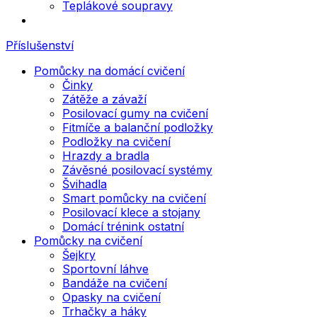
Teplákové soupravy
Příslušenství
Pomůcky na domácí cvičení
Činky
Zátěže a závaží
Posilovací gumy na cvičení
Fitmíče a balanční podložky
Podložky na cvičení
Hrazdy a bradla
Závěsné posilovací systémy
Švihadla
Smart pomůcky na cvičení
Posilovací klece a stojany
Domácí trénink ostatní
Pomůcky na cvičení
Šejkry
Sportovní láhve
Bandáže na cvičení
Opasky na cvičení
Trhačky a háky