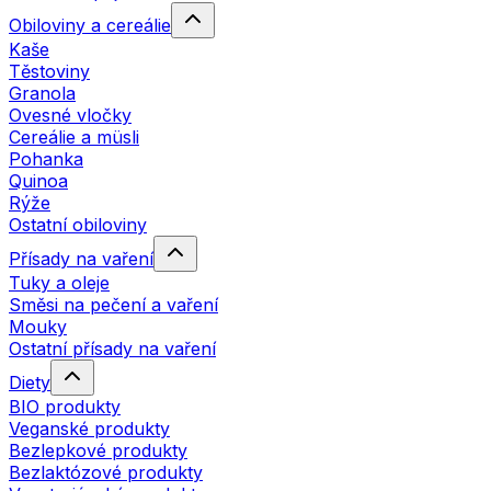
Obiloviny a cereálie
Kaše
Těstoviny
Granola
Ovesné vločky
Cereálie a müsli
Pohanka
Quinoa
Rýže
Ostatní obiloviny
Přísady na vaření
Tuky a oleje
Směsi na pečení a vaření
Mouky
Ostatní přísady na vaření
Diety
BIO produkty
Veganské produkty
Bezlepkové produkty
Bezlaktózové produkty