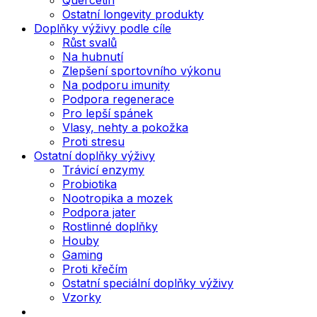
Ostatní longevity produkty
Doplňky výživy podle cíle
Růst svalů
Na hubnutí
Zlepšení sportovního výkonu
Na podporu imunity
Podpora regenerace
Pro lepší spánek
Vlasy, nehty a pokožka
Proti stresu
Ostatní doplňky výživy
Trávicí enzymy
Probiotika
Nootropika a mozek
Podpora jater
Rostlinné doplňky
Houby
Gaming
Proti křečím
Ostatní speciální doplňky výživy
Vzorky