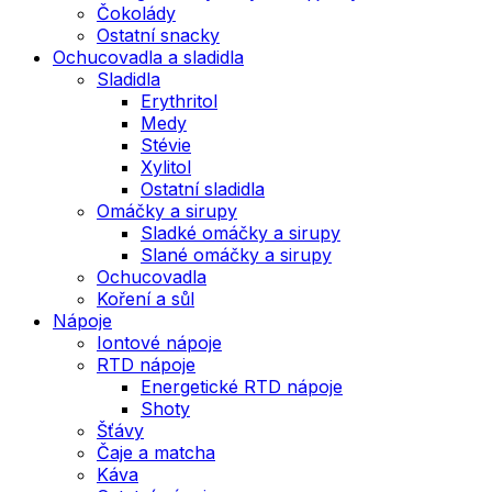
Čokolády
Ostatní snacky
Ochucovadla a sladidla
Sladidla
Erythritol
Medy
Stévie
Xylitol
Ostatní sladidla
Omáčky a sirupy
Sladké omáčky a sirupy
Slané omáčky a sirupy
Ochucovadla
Koření a sůl
Nápoje
Iontové nápoje
RTD nápoje
Energetické RTD nápoje
Shoty
Šťávy
Čaje a matcha
Káva