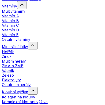
Vitamíny
Multivitamíny
Vitamín A
Vitamín B
Vitamín C
Vitamín D
Vitamín E
Ostatní vitamíny
Minerální látky
Hořčík
Zinek
Multiminerály
ZMA a ZMB
Vápník
Železo
Elektrolyty
Ostatní minerály
Kloubní výživa
Kolagen na klouby
Komplexní kloubní výživa