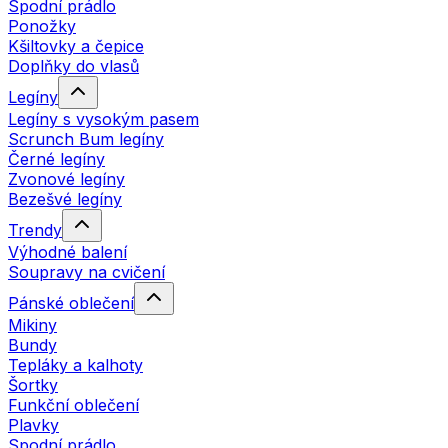
Spodní prádlo
Ponožky
Kšiltovky a čepice
Doplňky do vlasů
Legíny
Legíny s vysokým pasem
Scrunch Bum legíny
Černé legíny
Zvonové legíny
Bezešvé legíny
Trendy
Výhodné balení
Soupravy na cvičení
Pánské oblečení
Mikiny
Bundy
Tepláky a kalhoty
Šortky
Funkční oblečení
Plavky
Spodní prádlo