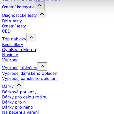
Ostatní kategorie
Diagnostické testy
DNA testy
Ostatní testy
CBD
Top nabídky
Bestsellery
GymBeam Merch
Novinky
Výprodej
Výprodej oblečení
Výprodej dámského oblečení
Výprodej pánského oblečení
Dárky
Dárkové poukazy
Dárky pro celou rodinu
Dárky pro ni
Dárky pro něho
Na pečení a vaření