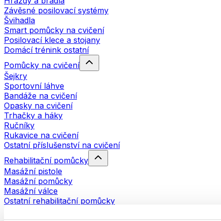
Hrazdy a bradla
Závěsné posilovací systémy
Švihadla
Smart pomůcky na cvičení
Posilovací klece a stojany
Domácí trénink ostatní
Pomůcky na cvičení
Šejkry
Sportovní láhve
Bandáže na cvičení
Opasky na cvičení
Trhačky a háky
Ručníky
Rukavice na cvičení
Ostatní příslušenství na cvičení
Rehabilitační pomůcky
Masážní pistole
Masážní pomůcky
Masážní válce
Ostatní rehabilitační pomůcky
Tašky a batohy