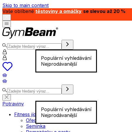
Skip to main content
Vaše oblíbené
těstoviny a omáčky
se slevou až 20 %
Populární vyhledávání
Nejprodávanější
Potraviny
Populární vyhledávání
Fitness jídlo
Nejprodávanější
Ořechy
Semínka
Pomazánky a pasty