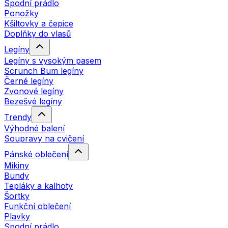
Spodní prádlo
Ponožky
Kšiltovky a čepice
Doplňky do vlasů
Legíny
Legíny s vysokým pasem
Scrunch Bum legíny
Černé legíny
Zvonové legíny
Bezešvé legíny
Trendy
Výhodné balení
Soupravy na cvičení
Pánské oblečení
Mikiny
Bundy
Tepláky a kalhoty
Šortky
Funkční oblečení
Plavky
Spodní prádlo