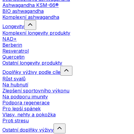
Ashwagandha KSM-66®
BIO ashwagandha
Komplexní ashwagandha
Longevity
Komplexní longevity produkty
NAD+
Berberin
Resveratrol
Quercetin
Ostatní longevity produkty
Doplňky výživy podle cíle
Růst svalů
Na hubnutí
Zlepšení sportovního výkonu
Na podporu imunity
Podpora regenerace
Pro lepší spánek
Vlasy, nehty a pokožka
Proti stresu
Ostatní doplňky výživy