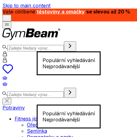
Skip to main content
Vaše oblíbené
těstoviny a omáčky
se slevou až 20 %
Populární vyhledávání
Nejprodávanější
Potraviny
Populární vyhledávání
Fitness jídlo
Nejprodávanější
Ořechy
Semínka
Pomazánky a pasty