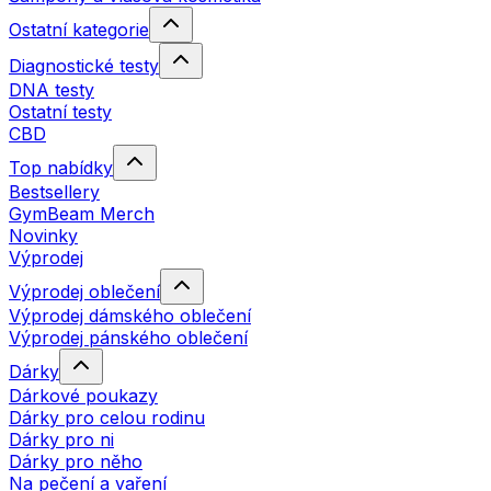
Ostatní kategorie
Diagnostické testy
DNA testy
Ostatní testy
CBD
Top nabídky
Bestsellery
GymBeam Merch
Novinky
Výprodej
Výprodej oblečení
Výprodej dámského oblečení
Výprodej pánského oblečení
Dárky
Dárkové poukazy
Dárky pro celou rodinu
Dárky pro ni
Dárky pro něho
Na pečení a vaření