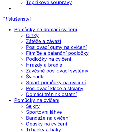
Teplákové soupravy
Příslušenství
Pomůcky na domácí cvičení
Činky
Zátěže a závaží
Posilovací gumy na cvičení
Fitmíče a balanční podložky
Podložky na cvičení
Hrazdy a bradla
Závěsné posilovací systémy
Švihadla
Smart pomůcky na cvičení
Posilovací klece a stojany
Domácí trénink ostatní
Pomůcky na cvičení
Šejkry
Sportovní láhve
Bandáže na cvičení
Opasky na cvičení
Trhačky a háky