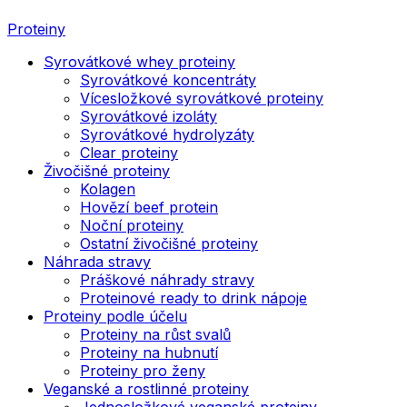
Proteiny
Syrovátkové whey proteiny
Syrovátkové koncentráty
Vícesložkové syrovátkové proteiny
Syrovátkové izoláty
Syrovátkové hydrolyzáty
Clear proteiny
Živočišné proteiny
Kolagen
Hovězí beef protein
Noční proteiny
Ostatní živočišné proteiny
Náhrada stravy
Práškové náhrady stravy
Proteinové ready to drink nápoje
Proteiny podle účelu
Proteiny na růst svalů
Proteiny na hubnutí
Proteiny pro ženy
Veganské a rostlinné proteiny
Jednosložkové veganské proteiny