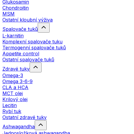
Glukosamin
Chondroitin
MSM
Ostatní kloubní výživa
Spalovače tuků
L-karnitin
Komplexní spalovače tuku
Termogenní spalovače tuků
Appetite control
Ostatní spalovače tuků
Zdravé tuky
Omega-3
Omega 3-6-9
CLA a HCA
MCT olej
Krilový olej
Lecitin
Rybí tuk
Ostatní zdravé tuky
Ashwagandha
Jednosložková ashwagandha