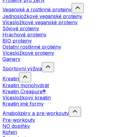
Proteiny pro ženy
Veganské a rostlinné proteiny
Jednosložkové veganské proteiny
Vícesložkové veganské proteiny
Sójové proteiny
Hrachové proteiny
BIO proteiny
Ostatní rostlinné proteiny
Vícesložkové proteiny
Gainery
Sportovní výživa
Kreatin
Kreatin monohydrát
Kreatin Creapure®
Vícesložkový kreatin
Kreatin jiné formy
Anabolizéry a pre-workouty
Pre-workouty
NO doplňky
Kofein