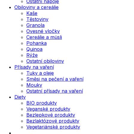
Ostatní nápoje
Obiloviny a cereálie
Kaše
Těstoviny
Granola
Ovesné vločky
Cereálie a müsli
Pohanka
Quinoa
Rýže
Ostatní obiloviny
Přísady na vaření
Tuky a oleje
Směsi na pečení a vaření
Mouky
Ostatní přísady na vaření
Diety
BIO produkty
Veganské produkty
Bezlepkové produkty
Bezlaktózové produkty
Vegetariánské produkty