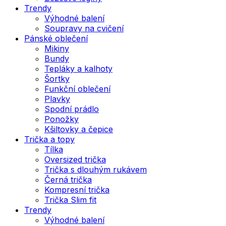
Trendy
Výhodné balení
Soupravy na cvičení
Pánské oblečení
Mikiny
Bundy
Tepláky a kalhoty
Šortky
Funkční oblečení
Plavky
Spodní prádlo
Ponožky
Kšiltovky a čepice
Trička a topy
Tílka
Oversized trička
Trička s dlouhým rukávem
Černá trička
Kompresní trička
Trička Slim fit
Trendy
Výhodné balení