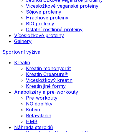
Vícesložkové veganské proteiny
Sójové proteiny
Hrachové proteiny
BIO proteiny
Ostatní rostlinné proteiny
Vícesložkové proteiny
Gainery
Sportovní výživa
Kreatin
Kreatin monohydrát
Kreatin Creapure®
Vícesložkový kreatin
Kreatin jiné formy
Anabolizéry a pre-workouty
Pre-workouty
NO doplňky
Kofein
Beta-alanin
HMB
Náhrada steroidů