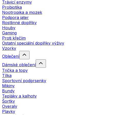
Trávicí enzymy
Probiotika
Nootropika a mozek
Podpora jater
Rostlinné doplňky
Houby
Gaming
Proti křečím
Ostatní speciální doplňky výživy
Vzorky
Oblečení
Dámské oblečení
Trička a topy
Tílka
Sportovní podprsenky
Mikiny
Bundy
Tepláky a kalhoty
Šortky
Overaly
Plavky