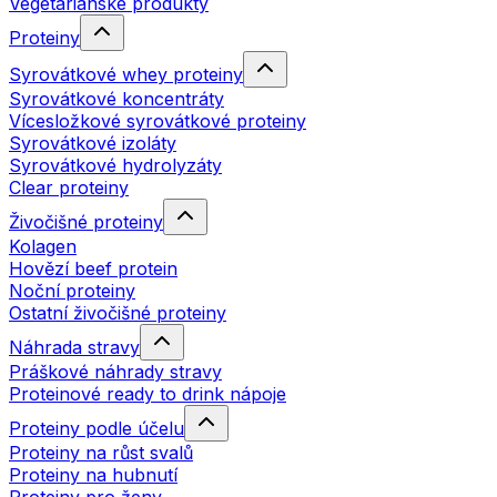
Vegetariánské produkty
Proteiny
Syrovátkové whey proteiny
Syrovátkové koncentráty
Vícesložkové syrovátkové proteiny
Syrovátkové izoláty
Syrovátkové hydrolyzáty
Clear proteiny
Živočišné proteiny
Kolagen
Hovězí beef protein
Noční proteiny
Ostatní živočišné proteiny
Náhrada stravy
Práškové náhrady stravy
Proteinové ready to drink nápoje
Proteiny podle účelu
Proteiny na růst svalů
Proteiny na hubnutí