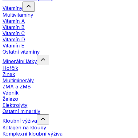
Vitamíny
Multivitamíny
Vitamín A
Vitamín B
Vitamín C
Vitamín D
Vitamín E
Ostatní vitamíny
Minerální látky
Hořčík
Zinek
Multiminerály
ZMA a ZMB
Vápník
Železo
Elektrolyty
Ostatní minerály
Kloubní výživa
Kolagen na klouby
Komplexní kloubní výživa