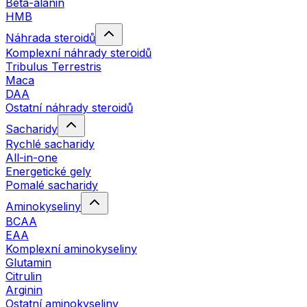
Beta-alanin
HMB
Náhrada steroidů
Komplexní náhrady steroidů
Tribulus Terrestris
Maca
DAA
Ostatní náhrady steroidů
Sacharidy
Rychlé sacharidy
All-in-one
Energetické gely
Pomalé sacharidy
Aminokyseliny
BCAA
EAA
Komplexní aminokyseliny
Glutamin
Citrulin
Arginin
Ostatní aminokyseliny