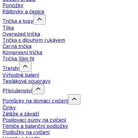
Ponožky
Kšiltovky a čepice
Trička a topy
Tílka
Oversized trička
Trička s dlouhým rukávem
Černá trička
Kompresní trička
Trička Slim fit
Trendy
Výhodné balení
Teplákové soupravy
Příslušenství
Pomůcky na domácí cvičení
Činky
Zátěže a závaží
Posilovací gumy na cvičení
Fitmíče a balanční podložky
Podložky na cvičení