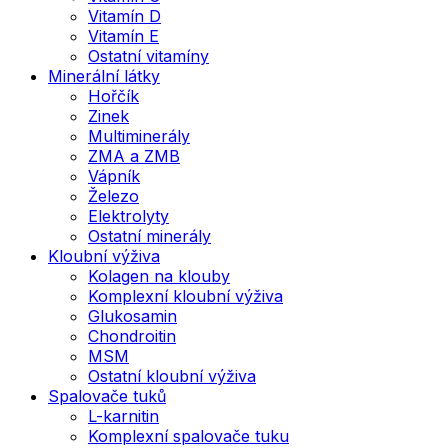
Vitamín D
Vitamín E
Ostatní vitamíny
Minerální látky
Hořčík
Zinek
Multiminerály
ZMA a ZMB
Vápník
Železo
Elektrolyty
Ostatní minerály
Kloubní výživa
Kolagen na klouby
Komplexní kloubní výživa
Glukosamin
Chondroitin
MSM
Ostatní kloubní výživa
Spalovače tuků
L-karnitin
Komplexní spalovače tuku