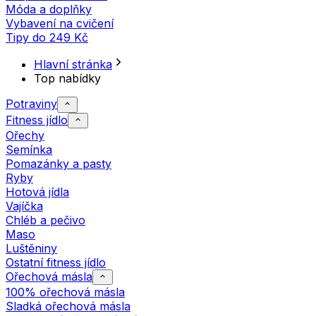
Móda a doplňky
Vybavení na cvičení
Tipy do 249 Kč
Hlavní stránka
Top nabídky
Potraviny
Fitness jídlo
Ořechy
Semínka
Pomazánky a pasty
Ryby
Hotová jídla
Vajíčka
Chléb a pečivo
Maso
Luštěniny
Ostatní fitness jídlo
Ořechová másla
100% ořechová másla
Sladká ořechová másla