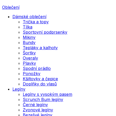
Oblečení
Dámské oblečení
Trička a topy
Tílka
Sportovní podprsenky
Mikiny
Bundy
Tepláky a kalhoty
Šortky
Overaly
Plavky
Spodní prádlo
Ponožky
Kšiltovky a čepice
Doplňky do vlasů
Legíny
Legíny s vysokým pasem
Scrunch Bum legíny
Černé legíny
Zvonové legíny
Bezešvé legíny