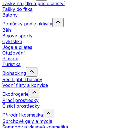
Tašky na jídlo a příslušenství
Tašky do fitka
Batohy
Pomůcky podle aktivity
Běh
Bojové sporty
Cyklistika
Jóga a pilates
Otužování
Plavání
Turistika
Biohacking
Red Light Therapy
Vodní filtry a konvice
Ekodrogerie
Prací prostředky
Čisticí prostředky
Přírodní kosmetika
Sprchové gely a mýdla
Šampony a vlasová kosmetika