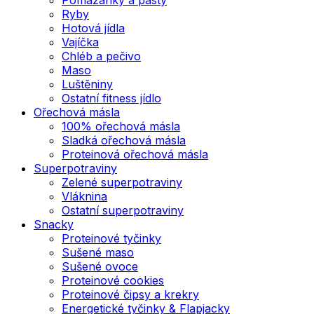
Ryby
Hotová jídla
Vajíčka
Chléb a pečivo
Maso
Luštěniny
Ostatní fitness jídlo
Ořechová másla
100% ořechová másla
Sladká ořechová másla
Proteinová ořechová másla
Superpotraviny
Zelené superpotraviny
Vláknina
Ostatní superpotraviny
Snacky
Proteinové tyčinky
Sušené maso
Sušené ovoce
Proteinové cookies
Proteinové čipsy a krekry
Energetické tyčinky & Flapjacky