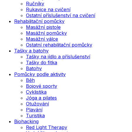
Ručníky
Rukavice na cvičení
Ostatní příslušenství na cvičení
Rehabilitační pomůcky
Masážní pistole
Masážní pomůcky
Masážní válce
Ostatní rehabilitační pomůcky
Tašky a batohy
Tašky na jídlo a příslušenství
Tašky do fitka
Batohy
Pomůcky podle aktivity
Běh
Bojové sporty
Cyklistika
Jóga a pilates
Otužování
Plavání
Turistika
Biohacking
Red Light Therapy