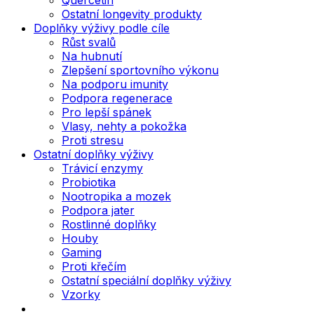
Ostatní longevity produkty
Doplňky výživy podle cíle
Růst svalů
Na hubnutí
Zlepšení sportovního výkonu
Na podporu imunity
Podpora regenerace
Pro lepší spánek
Vlasy, nehty a pokožka
Proti stresu
Ostatní doplňky výživy
Trávicí enzymy
Probiotika
Nootropika a mozek
Podpora jater
Rostlinné doplňky
Houby
Gaming
Proti křečím
Ostatní speciální doplňky výživy
Vzorky