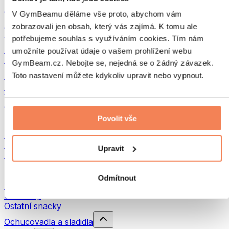
Luštěniny
Ostatní fitness jídlo
V GymBeamu děláme vše proto, abychom vám
zobrazovali jen obsah, který vás zajímá. K tomu ale
Ořechová másla
potřebujeme souhlas s využíváním cookies. Tím nám
100% ořechová másla
Sladká ořechová másla
umožníte používat údaje o vašem prohlížení webu
Proteinová ořechová másla
GymBeam.cz. Nebojte se, nejedná se o žádný závazek.
Superpotraviny
Toto nastavení můžete kdykoliv upravit nebo vypnout.
Zelené superpotraviny
Vláknina
Ostatní superpotraviny
Povolit vše
Snacky
Proteinové tyčinky
Sušené maso
Upravit
Sušené ovoce
Proteinové cookies
Proteinové čipsy a krekry
Odmítnout
Energetické tyčinky & Flapjacky
Čokolády
Ostatní snacky
Ochucovadla a sladidla