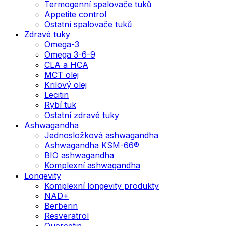
Termogenní spalovače tuků
Appetite control
Ostatní spalovače tuků
Zdravé tuky
Omega-3
Omega 3-6-9
CLA a HCA
MCT olej
Krilový olej
Lecitin
Rybí tuk
Ostatní zdravé tuky
Ashwagandha
Jednosložková ashwagandha
Ashwagandha KSM-66®
BIO ashwagandha
Komplexní ashwagandha
Longevity
Komplexní longevity produkty
NAD+
Berberin
Resveratrol
Quercetin