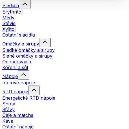
Sladidla
Erythritol
Medy
Stévie
Xylitol
Ostatní sladidla
Omáčky a sirupy
Sladké omáčky a sirupy
Slané omáčky a sirupy
Ochucovadla
Koření a sůl
Nápoje
Iontové nápoje
RTD nápoje
Energetické RTD nápoje
Shoty
Šťávy
Čaje a matcha
Káva
Ostatní nápoje