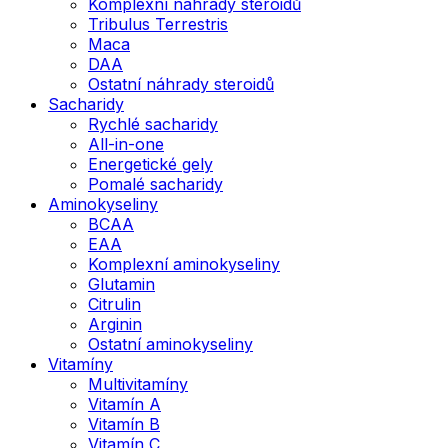
Komplexní náhrady steroidů
Tribulus Terrestris
Maca
DAA
Ostatní náhrady steroidů
Sacharidy
Rychlé sacharidy
All-in-one
Energetické gely
Pomalé sacharidy
Aminokyseliny
BCAA
EAA
Komplexní aminokyseliny
Glutamin
Citrulin
Arginin
Ostatní aminokyseliny
Vitamíny
Multivitamíny
Vitamín A
Vitamín B
Vitamín C