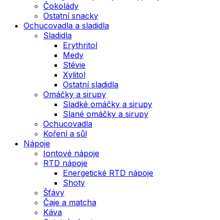
Čokolády
Ostatní snacky
Ochucovadla a sladidla
Sladidla
Erythritol
Medy
Stévie
Xylitol
Ostatní sladidla
Omáčky a sirupy
Sladké omáčky a sirupy
Slané omáčky a sirupy
Ochucovadla
Koření a sůl
Nápoje
Iontové nápoje
RTD nápoje
Energetické RTD nápoje
Shoty
Šťávy
Čaje a matcha
Káva