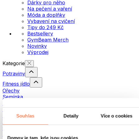
Dárky pro něho
Na pečení a vaření
Móda a doplňky
Vybavení na cvičení
Tipy do 249 Kč
Bestsellery
GymBeam Merch
Novinky
Výprodej
Kategorie
Potraviny
Fitness jídlo
Ořechy
Semínka
Pomazánky a pasty
Ryby
Hotová jídla
Souhlas
Detaily
Více o cookies
Vajíčka
Chléb a pečivo
Maso
Domov je tam, kde jsou cookies