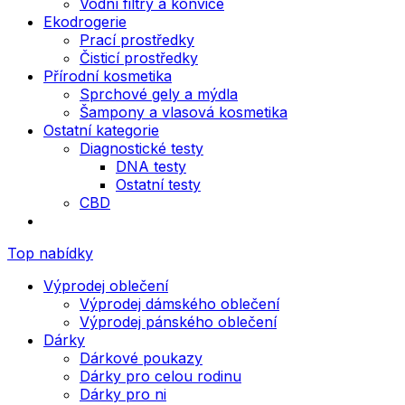
Vodní filtry a konvice
Ekodrogerie
Prací prostředky
Čisticí prostředky
Přírodní kosmetika
Sprchové gely a mýdla
Šampony a vlasová kosmetika
Ostatní kategorie
Diagnostické testy
DNA testy
Ostatní testy
CBD
Top nabídky
Výprodej oblečení
Výprodej dámského oblečení
Výprodej pánského oblečení
Dárky
Dárkové poukazy
Dárky pro celou rodinu
Dárky pro ni