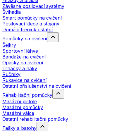
Hrazdy a bradla
Závěsné posilovací systémy
Švihadla
Smart pomůcky na cvičení
Posilovací klece a stojany
Domácí trénink ostatní
Pomůcky na cvičení
Šejkry
Sportovní láhve
Bandáže na cvičení
Opasky na cvičení
Trhačky a háky
Ručníky
Rukavice na cvičení
Ostatní příslušenství na cvičení
Rehabilitační pomůcky
Masážní pistole
Masážní pomůcky
Masážní válce
Ostatní rehabilitační pomůcky
Tašky a batohy