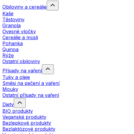
Obiloviny a cereálie
Kaše
Těstoviny
Granola
Ovesné vločky
Cereálie a müsli
Pohanka
Quinoa
Rýže
Ostatní obiloviny
Přísady na vaření
Tuky a oleje
Směsi na pečení a vaření
Mouky
Ostatní přísady na vaření
Diety
BIO produkty
Veganské produkty
Bezlepkové produkty
Bezlaktózové produkty