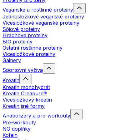
Proteiny pro ženy
Veganské a rostlinné proteiny
Jednosložkové veganské proteiny
Vícesložkové veganské proteiny
Sójové proteiny
Hrachové proteiny
BIO proteiny
Ostatní rostlinné proteiny
Vícesložkové proteiny
Gainery
Sportovní výživa
Kreatin
Kreatin monohydrát
Kreatin Creapure®
Vícesložkový kreatin
Kreatin jiné formy
Anabolizéry a pre-workouty
Pre-workouty
NO doplňky
Kofein