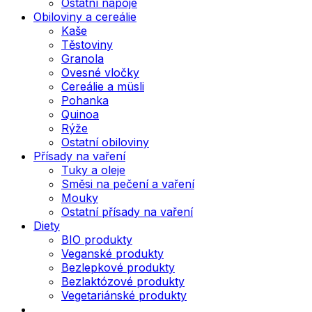
Ostatní nápoje
Obiloviny a cereálie
Kaše
Těstoviny
Granola
Ovesné vločky
Cereálie a müsli
Pohanka
Quinoa
Rýže
Ostatní obiloviny
Přísady na vaření
Tuky a oleje
Směsi na pečení a vaření
Mouky
Ostatní přísady na vaření
Diety
BIO produkty
Veganské produkty
Bezlepkové produkty
Bezlaktózové produkty
Vegetariánské produkty