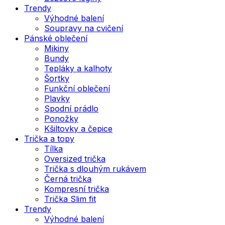
Trendy
Výhodné balení
Soupravy na cvičení
Pánské oblečení
Mikiny
Bundy
Tepláky a kalhoty
Šortky
Funkční oblečení
Plavky
Spodní prádlo
Ponožky
Kšiltovky a čepice
Trička a topy
Tílka
Oversized trička
Trička s dlouhým rukávem
Černá trička
Kompresní trička
Trička Slim fit
Trendy
Výhodné balení