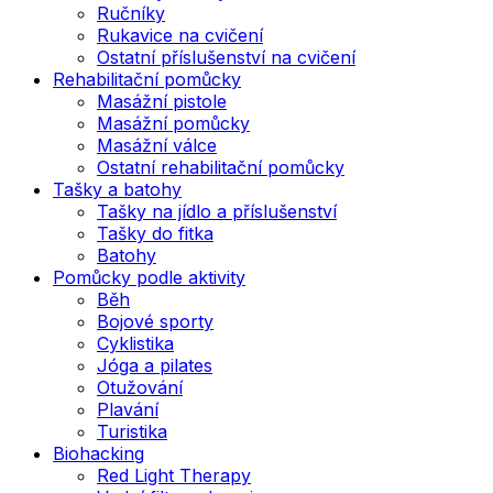
Ručníky
Rukavice na cvičení
Ostatní příslušenství na cvičení
Rehabilitační pomůcky
Masážní pistole
Masážní pomůcky
Masážní válce
Ostatní rehabilitační pomůcky
Tašky a batohy
Tašky na jídlo a příslušenství
Tašky do fitka
Batohy
Pomůcky podle aktivity
Běh
Bojové sporty
Cyklistika
Jóga a pilates
Otužování
Plavání
Turistika
Biohacking
Red Light Therapy