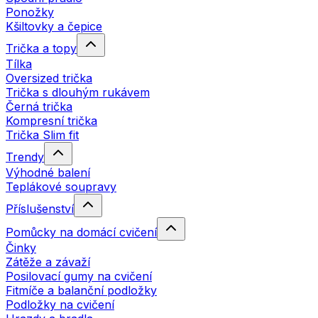
Ponožky
Kšiltovky a čepice
Trička a topy
Tílka
Oversized trička
Trička s dlouhým rukávem
Černá trička
Kompresní trička
Trička Slim fit
Trendy
Výhodné balení
Teplákové soupravy
Příslušenství
Pomůcky na domácí cvičení
Činky
Zátěže a závaží
Posilovací gumy na cvičení
Fitmíče a balanční podložky
Podložky na cvičení