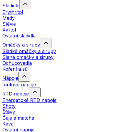
Sladidla
Erythritol
Medy
Stévie
Xylitol
Ostatní sladidla
Omáčky a sirupy
Sladké omáčky a sirupy
Slané omáčky a sirupy
Ochucovadla
Koření a sůl
Nápoje
Iontové nápoje
RTD nápoje
Energetické RTD nápoje
Shoty
Šťávy
Čaje a matcha
Káva
Ostatní nápoje