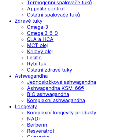
Termogenní spalovače tuků
Appetite control
Ostatní spalovače tuků
Zdravé tuky
Omega-3
Omega 3-6-9
CLA a HCA
MCT olej
Krilový olej
Lecitin
Rybí tuk
Ostatní zdravé tuky
Ashwagandha
Jednosložková ashwagandha
Ashwagandha KSM-66®
BIO ashwagandha
Komplexní ashwagandha
Longevity
Komplexní longevity produkty
NAD+
Berberin
Resveratrol
Quercetin