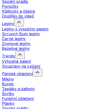
Spodní prádlo
Ponožky
Kšiltovky a čepice
Doplňky do vlasů
Legíny
Legíny s vysokým pasem
Scrunch Bum legíny
Černé legíny
Zvonové legíny
Bezešvé legíny
Trendy
Výhodné balení
Soupravy na cvičení
Pánské oblečení
Mikiny
Bundy
Tepláky a kalhoty
Šortky
Funkční oblečení
Plavky
Spodní prádlo