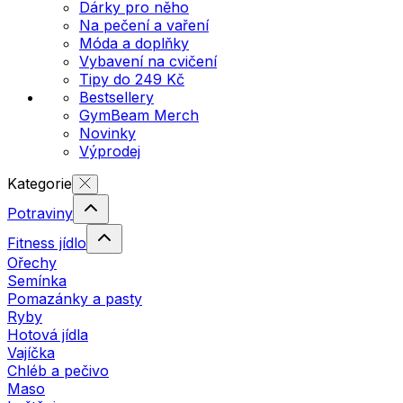
Dárky pro něho
Na pečení a vaření
Móda a doplňky
Vybavení na cvičení
Tipy do 249 Kč
Bestsellery
GymBeam Merch
Novinky
Výprodej
Kategorie
Potraviny
Fitness jídlo
Ořechy
Semínka
Pomazánky a pasty
Ryby
Hotová jídla
Vajíčka
Chléb a pečivo
Maso