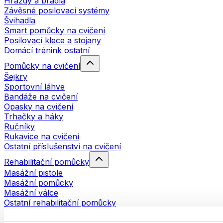
Hrazdy a bradla
Závěsné posilovací systémy
Švihadla
Smart pomůcky na cvičení
Posilovací klece a stojany
Domácí trénink ostatní
Pomůcky na cvičení
Šejkry
Sportovní láhve
Bandáže na cvičení
Opasky na cvičení
Trhačky a háky
Ručníky
Rukavice na cvičení
Ostatní příslušenství na cvičení
Rehabilitační pomůcky
Masážní pistole
Masážní pomůcky
Masážní válce
Ostatní rehabilitační pomůcky
Tašky a batohy