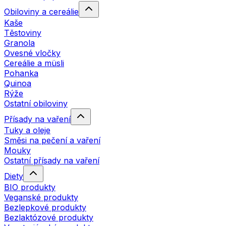
Obiloviny a cereálie
Kaše
Těstoviny
Granola
Ovesné vločky
Cereálie a müsli
Pohanka
Quinoa
Rýže
Ostatní obiloviny
Přísady na vaření
Tuky a oleje
Směsi na pečení a vaření
Mouky
Ostatní přísady na vaření
Diety
BIO produkty
Veganské produkty
Bezlepkové produkty
Bezlaktózové produkty