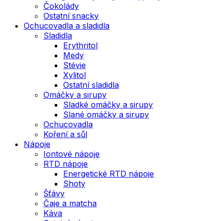
Čokolády
Ostatní snacky
Ochucovadla a sladidla
Sladidla
Erythritol
Medy
Stévie
Xylitol
Ostatní sladidla
Omáčky a sirupy
Sladké omáčky a sirupy
Slané omáčky a sirupy
Ochucovadla
Koření a sůl
Nápoje
Iontové nápoje
RTD nápoje
Energetické RTD nápoje
Shoty
Šťávy
Čaje a matcha
Káva