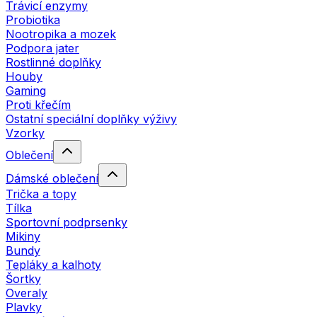
Trávicí enzymy
Probiotika
Nootropika a mozek
Podpora jater
Rostlinné doplňky
Houby
Gaming
Proti křečím
Ostatní speciální doplňky výživy
Vzorky
Oblečení
Dámské oblečení
Trička a topy
Tílka
Sportovní podprsenky
Mikiny
Bundy
Tepláky a kalhoty
Šortky
Overaly
Plavky