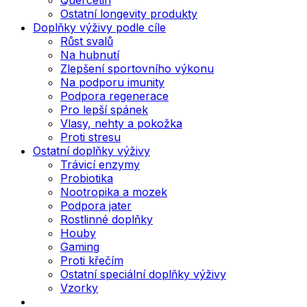
Ostatní longevity produkty
Doplňky výživy podle cíle
Růst svalů
Na hubnutí
Zlepšení sportovního výkonu
Na podporu imunity
Podpora regenerace
Pro lepší spánek
Vlasy, nehty a pokožka
Proti stresu
Ostatní doplňky výživy
Trávicí enzymy
Probiotika
Nootropika a mozek
Podpora jater
Rostlinné doplňky
Houby
Gaming
Proti křečím
Ostatní speciální doplňky výživy
Vzorky