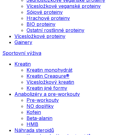
Vícesložkové veganské proteiny
Sójové proteiny
Hrachové proteiny
BIO proteiny
Ostatní rostlinné proteiny
Vícesložkové proteiny
Gainery
Sportovní výživa
Kreatin
Kreatin monohydrát
Kreatin Creapure®
Vícesložkový kreatin
Kreatin jiné formy
Anabolizéry a pre-workouty
Pre-workouty
NO doplňky
Kofein
Beta-alanin
HMB
Náhrada steroidů