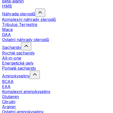
Beta-alanin
HMB
Náhrada steroidů
Komplexní náhrady steroidů
Tribulus Terrestris
Maca
DAA
Ostatní náhrady steroidů
Sacharidy
Rychlé sacharidy
All-in-one
Energetické gely
Pomalé sacharidy
Aminokyseliny
BCAA
EAA
Komplexní aminokyseliny
Glutamin
Citrulin
Arginin
Ostatní aminokyseliny