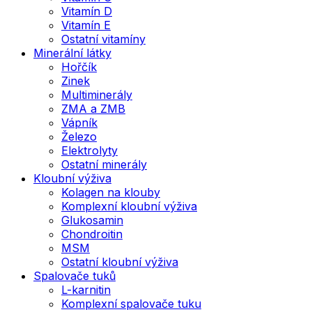
Vitamín D
Vitamín E
Ostatní vitamíny
Minerální látky
Hořčík
Zinek
Multiminerály
ZMA a ZMB
Vápník
Železo
Elektrolyty
Ostatní minerály
Kloubní výživa
Kolagen na klouby
Komplexní kloubní výživa
Glukosamin
Chondroitin
MSM
Ostatní kloubní výživa
Spalovače tuků
L-karnitin
Komplexní spalovače tuku