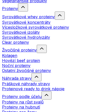
Vegetariánské produkty
Proteiny
Syrovátkové whey proteiny
Syrovátkové koncentráty
Vícesložkové syrovátkové proteiny
Syrovátkové izoláty
Syrovátkové hydrolyzáty
Clear proteiny
Živočišné proteiny
Kolagen
Hovězí beef protein
Noční proteiny
Ostatní živočišné proteiny
Náhrada stravy
Práškové náhrady stravy
Proteinové ready to drink nápoje
Proteiny podle účelu
Proteiny na růst svalů
Proteiny na hubnutí