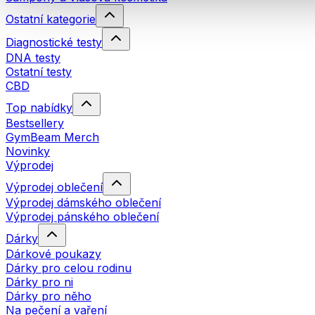
Ostatní kategorie
Diagnostické testy
DNA testy
Ostatní testy
CBD
Top nabídky
Bestsellery
GymBeam Merch
Novinky
Výprodej
Výprodej oblečení
Výprodej dámského oblečení
Výprodej pánského oblečení
Dárky
Dárkové poukazy
Dárky pro celou rodinu
Dárky pro ni
Dárky pro něho
Na pečení a vaření