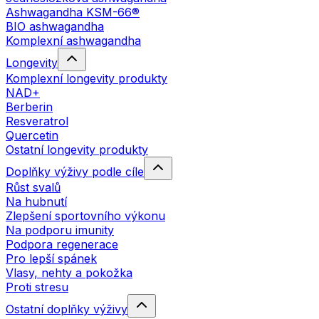
Ashwagandha KSM-66®
BIO ashwagandha
Komplexní ashwagandha
Longevity
Komplexní longevity produkty
NAD+
Berberin
Resveratrol
Quercetin
Ostatní longevity produkty
Doplňky výživy podle cíle
Růst svalů
Na hubnutí
Zlepšení sportovního výkonu
Na podporu imunity
Podpora regenerace
Pro lepší spánek
Vlasy, nehty a pokožka
Proti stresu
Ostatní doplňky výživy