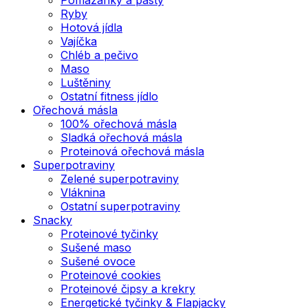
Ryby
Hotová jídla
Vajíčka
Chléb a pečivo
Maso
Luštěniny
Ostatní fitness jídlo
Ořechová másla
100% ořechová másla
Sladká ořechová másla
Proteinová ořechová másla
Superpotraviny
Zelené superpotraviny
Vláknina
Ostatní superpotraviny
Snacky
Proteinové tyčinky
Sušené maso
Sušené ovoce
Proteinové cookies
Proteinové čipsy a krekry
Energetické tyčinky & Flapjacky