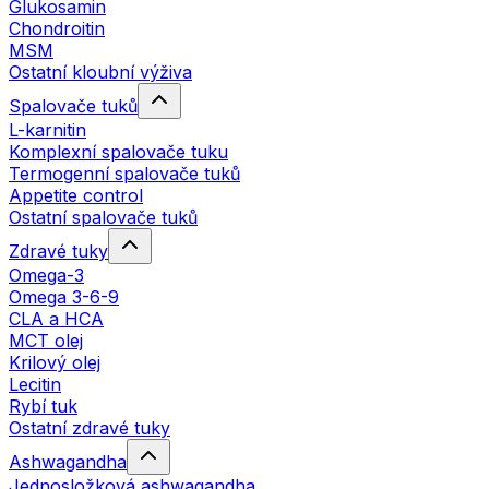
Glukosamin
Chondroitin
MSM
Ostatní kloubní výživa
Spalovače tuků
L-karnitin
Komplexní spalovače tuku
Termogenní spalovače tuků
Appetite control
Ostatní spalovače tuků
Zdravé tuky
Omega-3
Omega 3-6-9
CLA a HCA
MCT olej
Krilový olej
Lecitin
Rybí tuk
Ostatní zdravé tuky
Ashwagandha
Jednosložková ashwagandha