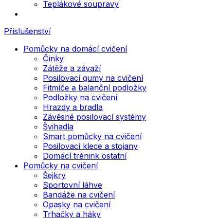
Teplákové soupravy
Příslušenství
Pomůcky na domácí cvičení
Činky
Zátěže a závaží
Posilovací gumy na cvičení
Fitmíče a balanční podložky
Podložky na cvičení
Hrazdy a bradla
Závěsné posilovací systémy
Švihadla
Smart pomůcky na cvičení
Posilovací klece a stojany
Domácí trénink ostatní
Pomůcky na cvičení
Šejkry
Sportovní láhve
Bandáže na cvičení
Opasky na cvičení
Trhačky a háky