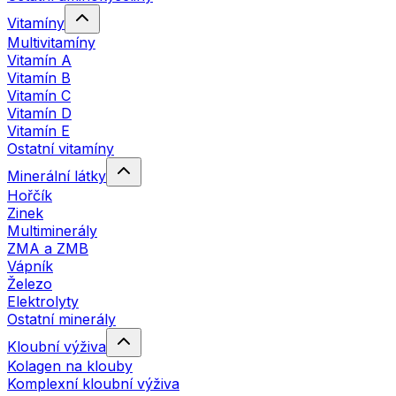
Vitamíny
Multivitamíny
Vitamín A
Vitamín B
Vitamín C
Vitamín D
Vitamín E
Ostatní vitamíny
Minerální látky
Hořčík
Zinek
Multiminerály
ZMA a ZMB
Vápník
Železo
Elektrolyty
Ostatní minerály
Kloubní výživa
Kolagen na klouby
Komplexní kloubní výživa