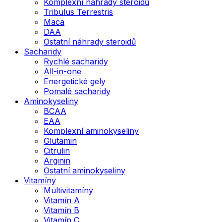
Komplexní náhrady steroidů
Tribulus Terrestris
Maca
DAA
Ostatní náhrady steroidů
Sacharidy
Rychlé sacharidy
All-in-one
Energetické gely
Pomalé sacharidy
Aminokyseliny
BCAA
EAA
Komplexní aminokyseliny
Glutamin
Citrulin
Arginin
Ostatní aminokyseliny
Vitamíny
Multivitamíny
Vitamín A
Vitamín B
Vitamín C