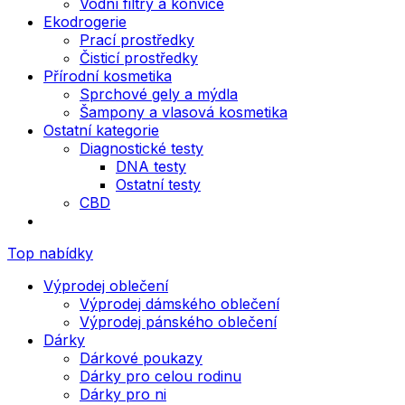
Vodní filtry a konvice
Ekodrogerie
Prací prostředky
Čisticí prostředky
Přírodní kosmetika
Sprchové gely a mýdla
Šampony a vlasová kosmetika
Ostatní kategorie
Diagnostické testy
DNA testy
Ostatní testy
CBD
Top nabídky
Výprodej oblečení
Výprodej dámského oblečení
Výprodej pánského oblečení
Dárky
Dárkové poukazy
Dárky pro celou rodinu
Dárky pro ni