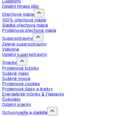
Luštěniny
Ostatní fitness jídlo
Ořechová másla
100% ořechová másla
Sladká ořechová másla
Proteinová ořechová másla
Superpotraviny
Zelené superpotraviny
Vláknina
Ostatní superpotraviny
Snacky
Proteinové tyčinky
Sušené maso
Sušené ovoce
Proteinové cookies
Proteinové čipsy a krekry
Energetické tyčinky & Flapjacky
Čokolády
Ostatní snacky
Ochucovadla a sladidla