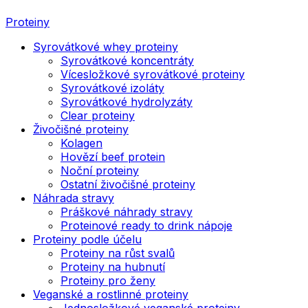
Proteiny
Syrovátkové whey proteiny
Syrovátkové koncentráty
Vícesložkové syrovátkové proteiny
Syrovátkové izoláty
Syrovátkové hydrolyzáty
Clear proteiny
Živočišné proteiny
Kolagen
Hovězí beef protein
Noční proteiny
Ostatní živočišné proteiny
Náhrada stravy
Práškové náhrady stravy
Proteinové ready to drink nápoje
Proteiny podle účelu
Proteiny na růst svalů
Proteiny na hubnutí
Proteiny pro ženy
Veganské a rostlinné proteiny
Jednosložkové veganské proteiny