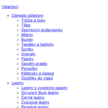
Oblečení
Dámské oblečení
Trička a topy
Tílka
Sportovní podprsenky
Mikiny
Bundy
Tepláky a kalhoty
Šortky
Overaly
Plavky
Spodní prádlo
Ponožky
Kšiltovky a čepice
Doplňky do vlasů
Legíny
Legíny s vysokým pasem
Scrunch Bum legíny
Černé legíny
Zvonové legíny
Bezešvé legíny