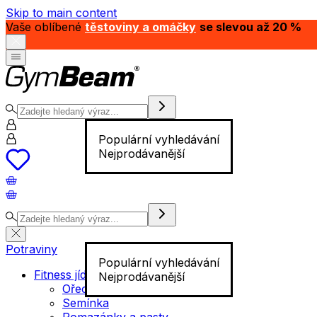
Skip to main content
Vaše oblíbené
těstoviny a omáčky
se slevou až 20 %
Populární vyhledávání
Nejprodávanější
Potraviny
Populární vyhledávání
Fitness jídlo
Nejprodávanější
Ořechy
Semínka
Pomazánky a pasty