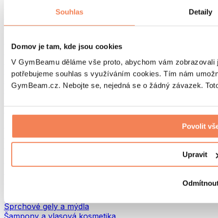
Tašky na jídlo a příslušenství
Souhlas
Detaily
Tašky do fitka
Batohy
Pomůcky podle aktivity
Domov je tam, kde jsou cookies
Běh
Bojové sporty
V GymBeamu děláme vše proto, abychom vám zobrazovali je
Cyklistika
potřebujeme souhlas s využíváním cookies. Tím nám umožní
Jóga a pilates
GymBeam.cz. Nebojte se, nejedná se o žádný závazek. Toto 
Otužování
Plavání
Turistika
Biohacking
Povolit vš
Red Light Therapy
Vodní filtry a konvice
Upravit
Ekodrogerie
Prací prostředky
Čisticí prostředky
Odmítnou
Přírodní kosmetika
Sprchové gely a mýdla
Šampony a vlasová kosmetika