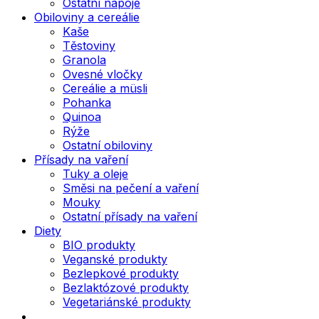
Ostatní nápoje
Obiloviny a cereálie
Kaše
Těstoviny
Granola
Ovesné vločky
Cereálie a müsli
Pohanka
Quinoa
Rýže
Ostatní obiloviny
Přísady na vaření
Tuky a oleje
Směsi na pečení a vaření
Mouky
Ostatní přísady na vaření
Diety
BIO produkty
Veganské produkty
Bezlepkové produkty
Bezlaktózové produkty
Vegetariánské produkty