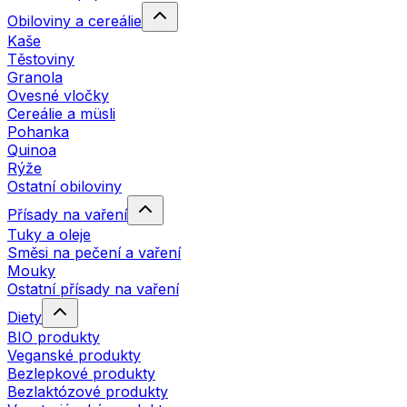
Obiloviny a cereálie
Kaše
Těstoviny
Granola
Ovesné vločky
Cereálie a müsli
Pohanka
Quinoa
Rýže
Ostatní obiloviny
Přísady na vaření
Tuky a oleje
Směsi na pečení a vaření
Mouky
Ostatní přísady na vaření
Diety
BIO produkty
Veganské produkty
Bezlepkové produkty
Bezlaktózové produkty