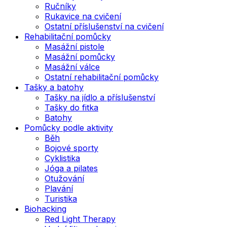
Ručníky
Rukavice na cvičení
Ostatní příslušenství na cvičení
Rehabilitační pomůcky
Masážní pistole
Masážní pomůcky
Masážní válce
Ostatní rehabilitační pomůcky
Tašky a batohy
Tašky na jídlo a příslušenství
Tašky do fitka
Batohy
Pomůcky podle aktivity
Běh
Bojové sporty
Cyklistika
Jóga a pilates
Otužování
Plavání
Turistika
Biohacking
Red Light Therapy