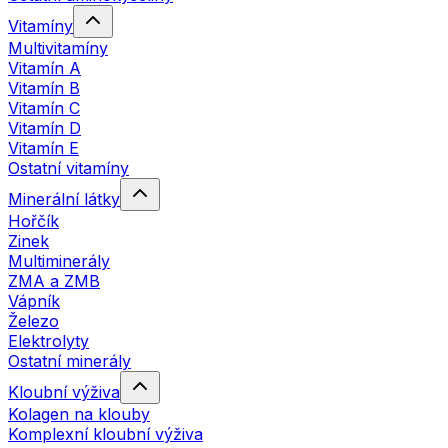
Vitamíny
Multivitamíny
Vitamín A
Vitamín B
Vitamín C
Vitamín D
Vitamín E
Ostatní vitamíny
Minerální látky
Hořčík
Zinek
Multiminerály
ZMA a ZMB
Vápník
Železo
Elektrolyty
Ostatní minerály
Kloubní výživa
Kolagen na klouby
Komplexní kloubní výživa