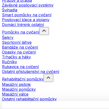
Hrazdy a bradla
Závěsné posilovací systémy
Švihadla
Smart pomůcky na cvičení
Posilovací klece a stojany
Domácí trénink ostatní
Pomůcky na cvičení
Šejkry
Sportovní láhve
Bandáže na cvičení
Opasky na cvičení
Trhačky a háky
Ručníky
Rukavice na cvičení
Ostatní příslušenství na cvičení
Rehabilitační pomůcky
Masážní pistole
Masážní pomůcky
Masážní válce
Ostatní rehabilitační pomůcky
Tašky a batohy