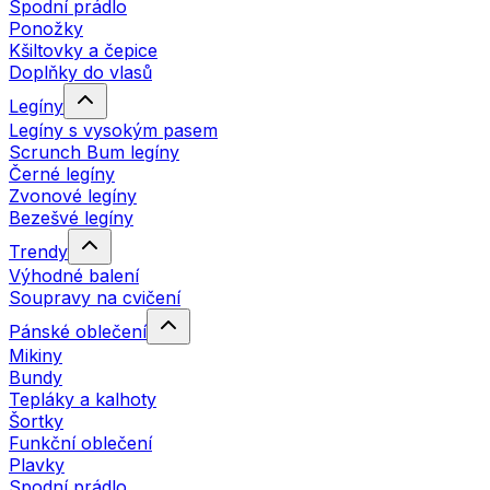
Spodní prádlo
Ponožky
Kšiltovky a čepice
Doplňky do vlasů
Legíny
Legíny s vysokým pasem
Scrunch Bum legíny
Černé legíny
Zvonové legíny
Bezešvé legíny
Trendy
Výhodné balení
Soupravy na cvičení
Pánské oblečení
Mikiny
Bundy
Tepláky a kalhoty
Šortky
Funkční oblečení
Plavky
Spodní prádlo