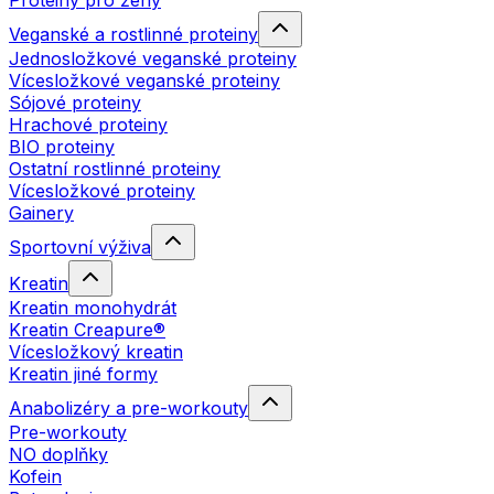
Proteiny pro ženy
Veganské a rostlinné proteiny
Jednosložkové veganské proteiny
Vícesložkové veganské proteiny
Sójové proteiny
Hrachové proteiny
BIO proteiny
Ostatní rostlinné proteiny
Vícesložkové proteiny
Gainery
Sportovní výživa
Kreatin
Kreatin monohydrát
Kreatin Creapure®
Vícesložkový kreatin
Kreatin jiné formy
Anabolizéry a pre-workouty
Pre-workouty
NO doplňky
Kofein