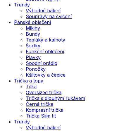
Trendy
Výhodné balení
Soupravy na cvičení
Pánské oblečení
Mikiny
Bundy
Tepláky a kalhoty
Šortky
Funkční oblečení
Plavky
Spodní prádlo
Ponožky
Kšiltovky a čepice
Trička a topy
Tílka
Oversized trička
Trička s dlouhým rukávem
Černá trička
Kompresní trička
Trička Slim fit
Trendy
Výhodné balení