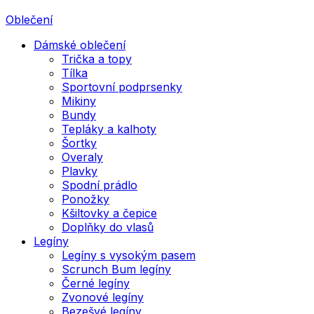
Oblečení
Dámské oblečení
Trička a topy
Tílka
Sportovní podprsenky
Mikiny
Bundy
Tepláky a kalhoty
Šortky
Overaly
Plavky
Spodní prádlo
Ponožky
Kšiltovky a čepice
Doplňky do vlasů
Legíny
Legíny s vysokým pasem
Scrunch Bum legíny
Černé legíny
Zvonové legíny
Bezešvé legíny