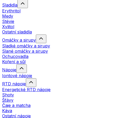
Sladidla
Erythritol
Medy
Stévie
Xylitol
Ostatní sladidla
Omáčky a sirupy
Sladké omáčky a sirupy
Slané omáčky a sirupy
Ochucovadla
Koření a sůl
Nápoje
Iontové nápoje
RTD nápoje
Energetické RTD nápoje
Shoty
Šťávy
Čaje a matcha
Káva
Ostatní nápoje