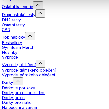
Ostatní kategorie
Diagnostické testy
DNA testy
Ostatní testy
CBD
Top nabídky
Bestsellery
GymBeam Merch
Novinky
Výprodej
Výprodej oblečení
Výprodej dámského oblečení
Výprodej pánského oblečení
Dárky
Dárkové poukazy
Dárky pro celou rodinu
Dárky pro ni
Dárky pro něho
Na pečení a vaření