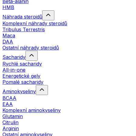
Beta-alanin
HMB
Náhrada steroidů
Komplexní náhrady steroidů
Tribulus Terrestris
Maca
DAA
Ostatní náhrady steroidů
Sacharidy
Rychlé sacharidy
All-in-one
Energetické gely
Pomalé sacharidy
Aminokyseliny
BCAA
EAA
Komplexní aminokyseliny
Glutamin
Citrulin
Arginin
Ostatní aminokyseliny