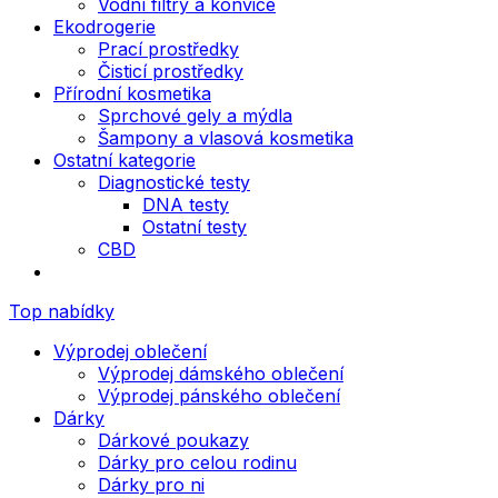
Vodní filtry a konvice
Ekodrogerie
Prací prostředky
Čisticí prostředky
Přírodní kosmetika
Sprchové gely a mýdla
Šampony a vlasová kosmetika
Ostatní kategorie
Diagnostické testy
DNA testy
Ostatní testy
CBD
Top nabídky
Výprodej oblečení
Výprodej dámského oblečení
Výprodej pánského oblečení
Dárky
Dárkové poukazy
Dárky pro celou rodinu
Dárky pro ni