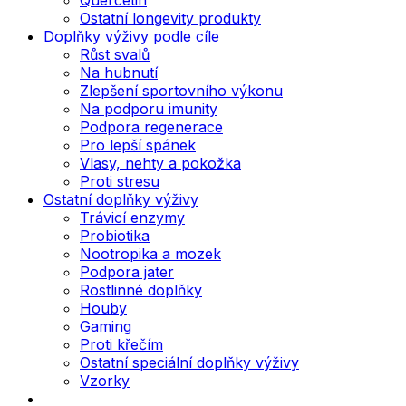
Ostatní longevity produkty
Doplňky výživy podle cíle
Růst svalů
Na hubnutí
Zlepšení sportovního výkonu
Na podporu imunity
Podpora regenerace
Pro lepší spánek
Vlasy, nehty a pokožka
Proti stresu
Ostatní doplňky výživy
Trávicí enzymy
Probiotika
Nootropika a mozek
Podpora jater
Rostlinné doplňky
Houby
Gaming
Proti křečím
Ostatní speciální doplňky výživy
Vzorky