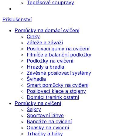
Teplákové soupravy
Příslušenství
Pomůcky na domácí cvičení
Činky
Zátěže a závaží
Posilovací gumy na cvičení
Fitmíče a balanční podložky
Podložky na cvičení
Hrazdy a bradla
Závěsné posilovací systémy
Švihadla
Smart pomůcky na cvičení
Posilovací klece a stojany
Domácí trénink ostatní
Pomůcky na cvičení
Šejkry
Sportovní láhve
Bandáže na cvičení
Opasky na cvičení
Trhačky a háky