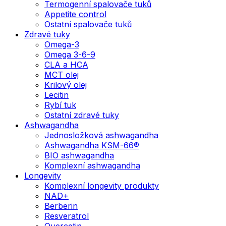
Termogenní spalovače tuků
Appetite control
Ostatní spalovače tuků
Zdravé tuky
Omega-3
Omega 3-6-9
CLA a HCA
MCT olej
Krilový olej
Lecitin
Rybí tuk
Ostatní zdravé tuky
Ashwagandha
Jednosložková ashwagandha
Ashwagandha KSM-66®
BIO ashwagandha
Komplexní ashwagandha
Longevity
Komplexní longevity produkty
NAD+
Berberin
Resveratrol
Quercetin