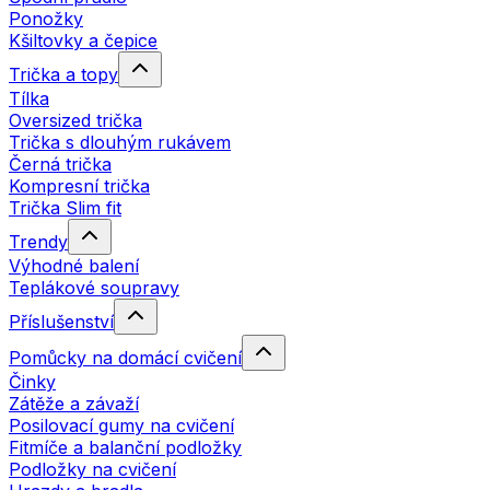
Ponožky
Kšiltovky a čepice
Trička a topy
Tílka
Oversized trička
Trička s dlouhým rukávem
Černá trička
Kompresní trička
Trička Slim fit
Trendy
Výhodné balení
Teplákové soupravy
Příslušenství
Pomůcky na domácí cvičení
Činky
Zátěže a závaží
Posilovací gumy na cvičení
Fitmíče a balanční podložky
Podložky na cvičení