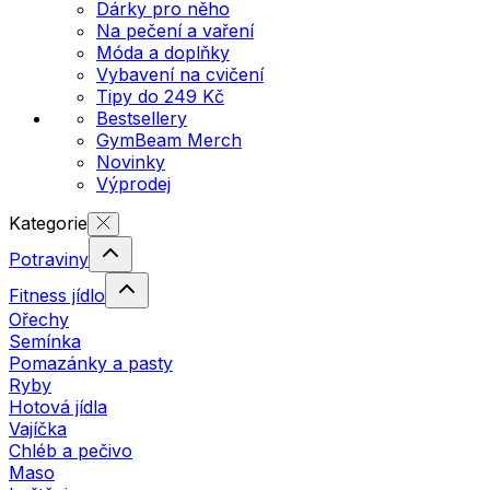
Dárky pro něho
Na pečení a vaření
Móda a doplňky
Vybavení na cvičení
Tipy do 249 Kč
Bestsellery
GymBeam Merch
Novinky
Výprodej
Kategorie
Potraviny
Fitness jídlo
Ořechy
Semínka
Pomazánky a pasty
Ryby
Hotová jídla
Vajíčka
Chléb a pečivo
Maso