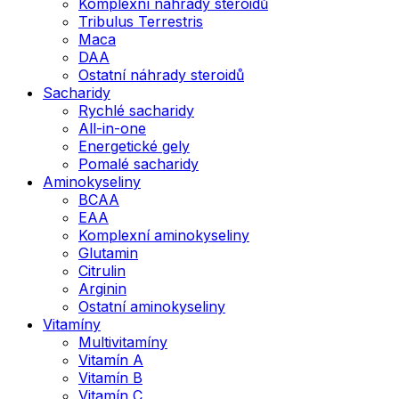
Komplexní náhrady steroidů
Tribulus Terrestris
Maca
DAA
Ostatní náhrady steroidů
Sacharidy
Rychlé sacharidy
All-in-one
Energetické gely
Pomalé sacharidy
Aminokyseliny
BCAA
EAA
Komplexní aminokyseliny
Glutamin
Citrulin
Arginin
Ostatní aminokyseliny
Vitamíny
Multivitamíny
Vitamín A
Vitamín B
Vitamín C