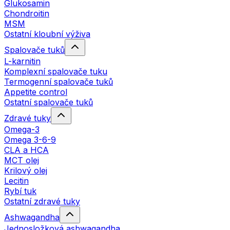
Glukosamin
Chondroitin
MSM
Ostatní kloubní výživa
Spalovače tuků
L-karnitin
Komplexní spalovače tuku
Termogenní spalovače tuků
Appetite control
Ostatní spalovače tuků
Zdravé tuky
Omega-3
Omega 3-6-9
CLA a HCA
MCT olej
Krilový olej
Lecitin
Rybí tuk
Ostatní zdravé tuky
Ashwagandha
Jednosložková ashwagandha