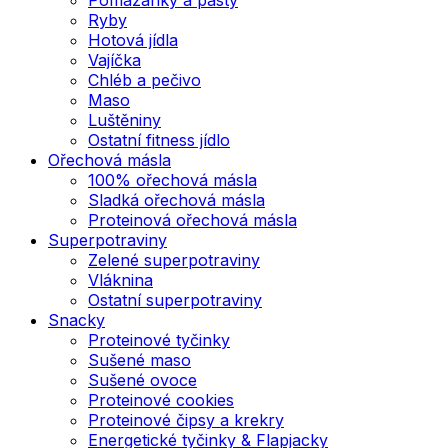
Ryby
Hotová jídla
Vajíčka
Chléb a pečivo
Maso
Luštěniny
Ostatní fitness jídlo
Ořechová másla
100% ořechová másla
Sladká ořechová másla
Proteinová ořechová másla
Superpotraviny
Zelené superpotraviny
Vláknina
Ostatní superpotraviny
Snacky
Proteinové tyčinky
Sušené maso
Sušené ovoce
Proteinové cookies
Proteinové čipsy a krekry
Energetické tyčinky & Flapjacky