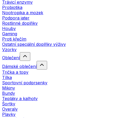
Trávicí enzymy
Probiotika
Nootropika a mozek
Podpora jater
Rostlinné doplňky
Houby
Gaming
Proti křečím
Ostatní speciální doplňky výživy
Vzorky
Oblečení
Dámské oblečení
Trička a topy
Tílka
Sportovní podprsenky
Mikiny
Bundy
Tepláky a kalhoty
Šortky
Overaly
Plavky