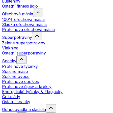
Luštěniny
Ostatní fitness jídlo
Ořechová másla
100% ořechová másla
Sladká ořechová másla
Proteinová ořechová másla
Superpotraviny
Zelené superpotraviny
Vláknina
Ostatní superpotraviny
Snacky
Proteinové tyčinky
Sušené maso
Sušené ovoce
Proteinové cookies
Proteinové čipsy a krekry
Energetické tyčinky & Flapjacky
Čokolády
Ostatní snacky
Ochucovadla a sladidla