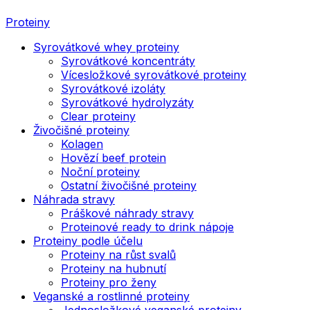
Proteiny
Syrovátkové whey proteiny
Syrovátkové koncentráty
Vícesložkové syrovátkové proteiny
Syrovátkové izoláty
Syrovátkové hydrolyzáty
Clear proteiny
Živočišné proteiny
Kolagen
Hovězí beef protein
Noční proteiny
Ostatní živočišné proteiny
Náhrada stravy
Práškové náhrady stravy
Proteinové ready to drink nápoje
Proteiny podle účelu
Proteiny na růst svalů
Proteiny na hubnutí
Proteiny pro ženy
Veganské a rostlinné proteiny
Jednosložkové veganské proteiny