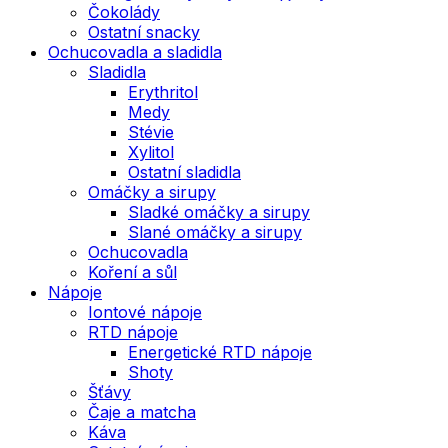
Čokolády
Ostatní snacky
Ochucovadla a sladidla
Sladidla
Erythritol
Medy
Stévie
Xylitol
Ostatní sladidla
Omáčky a sirupy
Sladké omáčky a sirupy
Slané omáčky a sirupy
Ochucovadla
Koření a sůl
Nápoje
Iontové nápoje
RTD nápoje
Energetické RTD nápoje
Shoty
Šťávy
Čaje a matcha
Káva