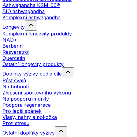
Ashwagandha KSM-66®
BIO ashwagandha
Komplexní ashwagandha
Longevity
Komplexní longevity produkty
NAD+
Berberin
Resveratrol
Quercetin
Ostatní longevity produkty
Doplňky výživy podle cíle
Růst svalů
Na hubnutí
Zlepšení sportovního výkonu
Na podporu imunity
Podpora regenerace
Pro lepší spánek
Vlasy, nehty a pokožka
Proti stresu
Ostatní doplňky výživy