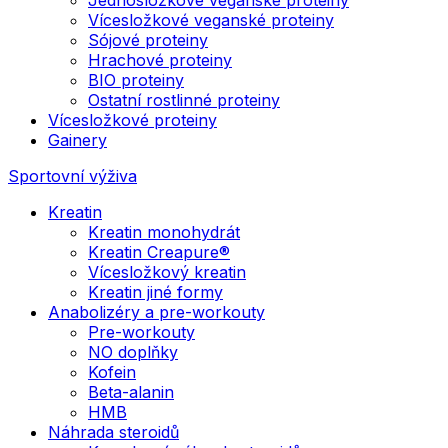
Vícesložkové veganské proteiny
Sójové proteiny
Hrachové proteiny
BIO proteiny
Ostatní rostlinné proteiny
Vícesložkové proteiny
Gainery
Sportovní výživa
Kreatin
Kreatin monohydrát
Kreatin Creapure®
Vícesložkový kreatin
Kreatin jiné formy
Anabolizéry a pre-workouty
Pre-workouty
NO doplňky
Kofein
Beta-alanin
HMB
Náhrada steroidů