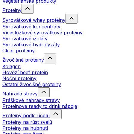
Vegetariánské produkty
Proteiny
Syrovátkové whey proteiny
Syrovátkové koncentráty
Vícesložkové syrovátkové proteiny
Syrovátkové izoláty
Syrovátkové hydrolyzáty
Clear proteiny
Živočišné proteiny
Kolagen
Hovězí beef protein
Noční proteiny
Ostatní živočišné proteiny
Náhrada stravy
Práškové náhrady stravy
Proteinové ready to drink nápoje
Proteiny podle účelu
Proteiny na růst svalů
Proteiny na hubnutí