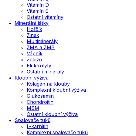
Vitamín D
Vitamín E
Ostatní vitamíny
Minerální látky
Hořčík
Zinek
Multiminerály
ZMA a ZMB
Vápník
Železo
Elektrolyty
Ostatní minerály
Kloubní výživa
Kolagen na klouby
Komplexní kloubní výživa
Glukosamin
Chondroitin
MSM
Ostatní kloubní výživa
Spalovače tuků
L-karnitin
Komplexní spalovače tuku