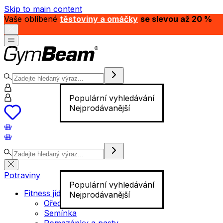
Skip to main content
Vaše oblíbené
těstoviny a omáčky
se slevou až 20 %
Populární vyhledávání
Nejprodávanější
Potraviny
Populární vyhledávání
Fitness jídlo
Nejprodávanější
Ořechy
Semínka
Pomazánky a pasty