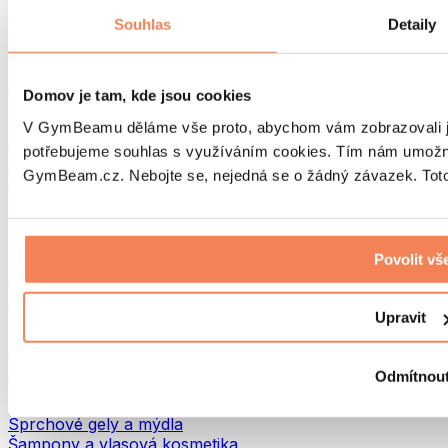
Tašky na jídlo a příslušenství
Souhlas
Detaily
Tašky do fitka
Batohy
Pomůcky podle aktivity
Domov je tam, kde jsou cookies
Běh
Bojové sporty
V GymBeamu děláme vše proto, abychom vám zobrazovali je
Cyklistika
potřebujeme souhlas s využíváním cookies. Tím nám umožní
Jóga a pilates
GymBeam.cz. Nebojte se, nejedná se o žádný závazek. Toto 
Otužování
Plavání
Turistika
Biohacking
Povolit vš
Red Light Therapy
Vodní filtry a konvice
Upravit
Ekodrogerie
Prací prostředky
Čisticí prostředky
Odmítnou
Přírodní kosmetika
Sprchové gely a mýdla
Šampony a vlasová kosmetika