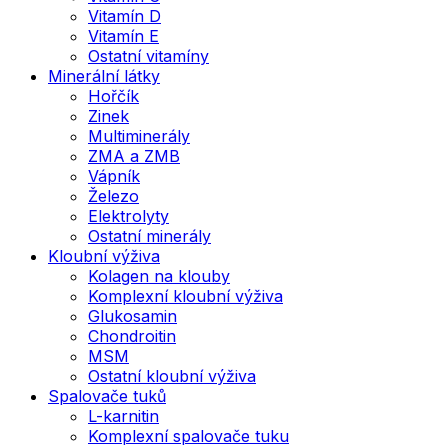
Vitamín D
Vitamín E
Ostatní vitamíny
Minerální látky
Hořčík
Zinek
Multiminerály
ZMA a ZMB
Vápník
Železo
Elektrolyty
Ostatní minerály
Kloubní výživa
Kolagen na klouby
Komplexní kloubní výživa
Glukosamin
Chondroitin
MSM
Ostatní kloubní výživa
Spalovače tuků
L-karnitin
Komplexní spalovače tuku