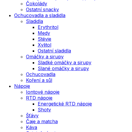
Čokolády
Ostatní snacky
Ochucovadla a sladidla
Sladidla
Erythritol
Medy
Stévie
Xylitol
Ostatní sladidla
Omáčky a sirupy
Sladké omáčky a sirupy
Slané omáčky a sirupy
Ochucovadla
Koření a sůl
Nápoje
Iontové nápoje
RTD nápoje
Energetické RTD nápoje
Shoty
Šťávy
Čaje a matcha
Káva