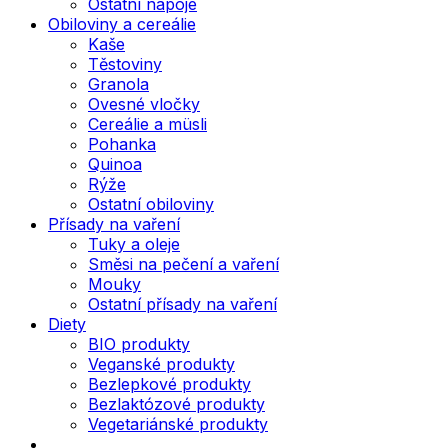
Ostatní nápoje
Obiloviny a cereálie
Kaše
Těstoviny
Granola
Ovesné vločky
Cereálie a müsli
Pohanka
Quinoa
Rýže
Ostatní obiloviny
Přísady na vaření
Tuky a oleje
Směsi na pečení a vaření
Mouky
Ostatní přísady na vaření
Diety
BIO produkty
Veganské produkty
Bezlepkové produkty
Bezlaktózové produkty
Vegetariánské produkty