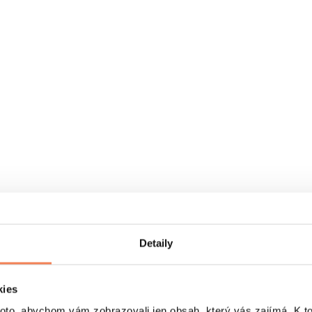
Detaily
kies
o, abychom vám zobrazovali jen obsah, který vás zajímá. K t