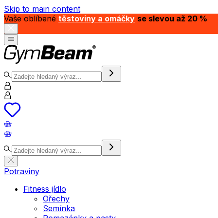
Skip to main content
Vaše oblíbené
těstoviny a omáčky
se slevou až 20 %
Potraviny
Fitness jídlo
Ořechy
Semínka
Pomazánky a pasty