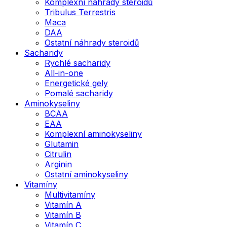
Komplexní náhrady steroidů
Tribulus Terrestris
Maca
DAA
Ostatní náhrady steroidů
Sacharidy
Rychlé sacharidy
All-in-one
Energetické gely
Pomalé sacharidy
Aminokyseliny
BCAA
EAA
Komplexní aminokyseliny
Glutamin
Citrulin
Arginin
Ostatní aminokyseliny
Vitamíny
Multivitamíny
Vitamín A
Vitamín B
Vitamín C