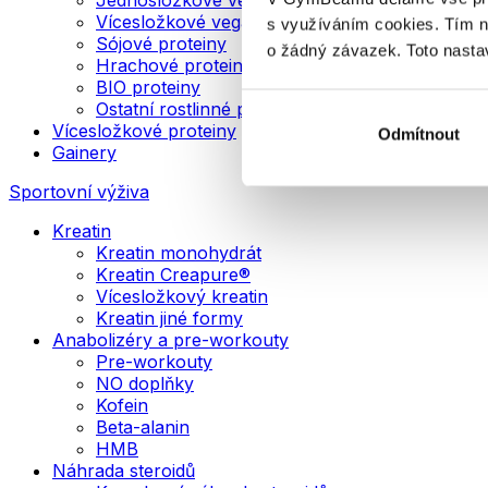
Vícesložkové veganské proteiny
s využíváním cookies. Tím 
Sójové proteiny
o žádný závazek. Toto nasta
Hrachové proteiny
BIO proteiny
Ostatní rostlinné proteiny
Vícesložkové proteiny
Odmítnout
Gainery
Sportovní výživa
Kreatin
Kreatin monohydrát
Kreatin Creapure®
Vícesložkový kreatin
Kreatin jiné formy
Anabolizéry a pre-workouty
Pre-workouty
NO doplňky
Kofein
Beta-alanin
HMB
Náhrada steroidů