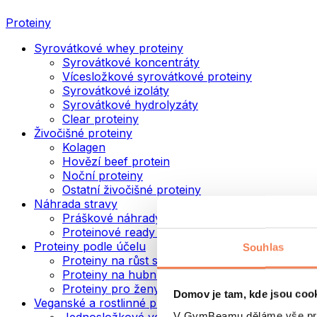
Proteiny
Syrovátkové whey proteiny
Syrovátkové koncentráty
Vícesložkové syrovátkové proteiny
Syrovátkové izoláty
Syrovátkové hydrolyzáty
Clear proteiny
Živočišné proteiny
Kolagen
Hovězí beef protein
Noční proteiny
Ostatní živočišné proteiny
Náhrada stravy
Práškové náhrady stravy
Proteinové ready to drink nápoje
Proteiny podle účelu
Souhlas
Proteiny na růst svalů
Proteiny na hubnutí
Proteiny pro ženy
Domov je tam, kde jsou coo
Veganské a rostlinné proteiny
V GymBeamu děláme vše prot
Jednosložkové veganské proteiny