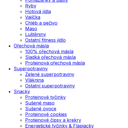
Ryby
Hotová jídla
Vajíčka
Chléb a pečivo
Maso
Luštěniny
Ostatní fitness jídlo
Ořechová másla
100% ořechová másla
Sladká ořechová másla
Proteinová ořechová másla
Superpotraviny
Zelené superpotraviny
Vláknina
Ostatní superpotraviny
Snacky
Proteinové tyčinky
Sušené maso
Sušené ovoce
Proteinové cookies
Proteinové čipsy a krekry
Energetické tyčinky & Flapjacky