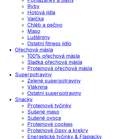
Ryby
Hotová jídla
Vajíčka
Chléb a pečivo
Maso
Luštěniny
Ostatní fitness jídlo
Ořechová másla
100% ořechová másla
Sladká ořechová másla
Proteinová ořechová másla
Superpotraviny
Zelené superpotraviny
Vláknina
Ostatní superpotraviny
Snacky
Proteinové tyčinky
Sušené maso
Sušené ovoce
Proteinové cookies
Proteinové čipsy a krekry
Energetické tyčinky & Flapjacky