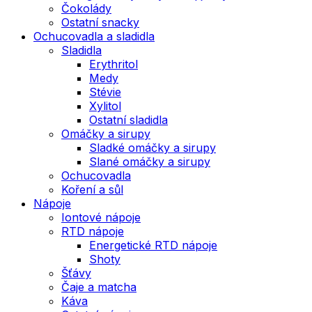
Čokolády
Ostatní snacky
Ochucovadla a sladidla
Sladidla
Erythritol
Medy
Stévie
Xylitol
Ostatní sladidla
Omáčky a sirupy
Sladké omáčky a sirupy
Slané omáčky a sirupy
Ochucovadla
Koření a sůl
Nápoje
Iontové nápoje
RTD nápoje
Energetické RTD nápoje
Shoty
Šťávy
Čaje a matcha
Káva