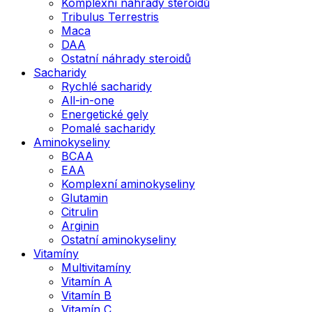
Komplexní náhrady steroidů
Tribulus Terrestris
Maca
DAA
Ostatní náhrady steroidů
Sacharidy
Rychlé sacharidy
All-in-one
Energetické gely
Pomalé sacharidy
Aminokyseliny
BCAA
EAA
Komplexní aminokyseliny
Glutamin
Citrulin
Arginin
Ostatní aminokyseliny
Vitamíny
Multivitamíny
Vitamín A
Vitamín B
Vitamín C