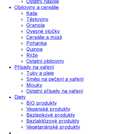
Ostatní nápoje
Obiloviny a cereálie
Kaše
Těstoviny
Granola
Ovesné vločky
Cereálie a müsli
Pohanka
Quinoa
Rýže
Ostatní obiloviny
Přísady na vaření
Tuky a oleje
Směsi na pečení a vaření
Mouky
Ostatní přísady na vaření
Diety
BIO produkty
Veganské produkty
Bezlepkové produkty
Bezlaktózové produkty
Vegetariánské produkty