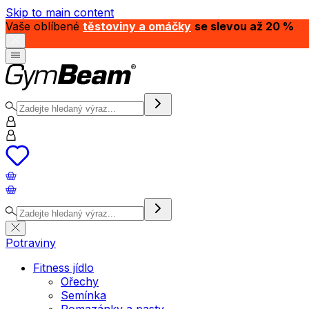
Skip to main content
Vaše oblíbené
těstoviny a omáčky
se slevou až 20 %
Potraviny
Fitness jídlo
Ořechy
Semínka
Pomazánky a pasty