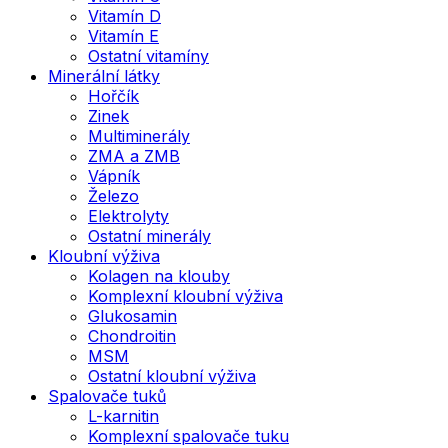
Vitamín D
Vitamín E
Ostatní vitamíny
Minerální látky
Hořčík
Zinek
Multiminerály
ZMA a ZMB
Vápník
Železo
Elektrolyty
Ostatní minerály
Kloubní výživa
Kolagen na klouby
Komplexní kloubní výživa
Glukosamin
Chondroitin
MSM
Ostatní kloubní výživa
Spalovače tuků
L-karnitin
Komplexní spalovače tuku