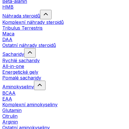
Beta-alanin
HMB
Náhrada steroidů
Komplexní náhrady steroidů
Tribulus Terrestris
Maca
DAA
Ostatní náhrady steroidů
Sacharidy
Rychlé sacharidy
All-in-one
Energetické gely
Pomalé sacharidy
Aminokyseliny
BCAA
EAA
Komplexní aminokyseliny
Glutamin
Citrulin
Arginin
Ostatní aminokyseliny