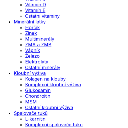
Vitamín D
Vitamín E
Ostatní vitamíny
Minerální látky
Hořčík
Zinek
Multiminerály
ZMA a ZMB
Vápník
Železo
Elektrolyty
Ostatní minerály
Kloubní výživa
Kolagen na klouby
Komplexní kloubní výživa
Glukosamin
Chondroitin
MSM
Ostatní kloubní výživa
Spalovače tuků
L-karnitin
Komplexní spalovače tuku