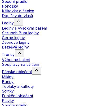
Spodní prádlo
Ponožky
Kšiltovky a čepice
Doplňky do vlasů
Legíny
Legíny s vysokým pasem
Scrunch Bum legíny
Černé legíny
Zvonové legíny
Bezešvé legíny
Trendy
Výhodné balení
Soupravy na cvičení
Pánské oblečení
Mikiny
Bundy
Tepláky a kalhoty
Šortky
Funkční oblečení
Plavky
Spodní prádlo