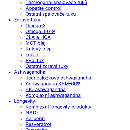
Termogenní spalovače tuků
Appetite control
Ostatní spalovače tuků
Zdravé tuky
Omega-3
Omega 3-6-9
CLA a HCA
MCT olej
Krilový olej
Lecitin
Rybí tuk
Ostatní zdravé tuky
Ashwagandha
Jednosložková ashwagandha
Ashwagandha KSM-66®
BIO ashwagandha
Komplexní ashwagandha
Longevity
Komplexní longevity produkty
NAD+
Berberin
Resveratrol
Quercetin