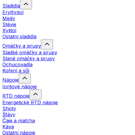
Sladidla
Erythritol
Medy
Stévie
Xylitol
Ostatní sladidla
Omáčky a sirupy
Sladké omáčky a sirupy
Slané omáčky a sirupy
Ochucovadla
Koření a sůl
Nápoje
Iontové nápoje
RTD nápoje
Energetické RTD nápoje
Shoty
Šťávy
Čaje a matcha
Káva
Ostatní nápoje