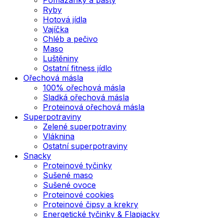
Ryby
Hotová jídla
Vajíčka
Chléb a pečivo
Maso
Luštěniny
Ostatní fitness jídlo
Ořechová másla
100% ořechová másla
Sladká ořechová másla
Proteinová ořechová másla
Superpotraviny
Zelené superpotraviny
Vláknina
Ostatní superpotraviny
Snacky
Proteinové tyčinky
Sušené maso
Sušené ovoce
Proteinové cookies
Proteinové čipsy a krekry
Energetické tyčinky & Flapjacky