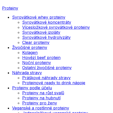
Proteiny
Syrovátkové whey proteiny
Syrovátkové koncentráty
Vícesložkové syrovátkové proteiny
Syrovátkové izoláty
Syrovátkové hydrolyzáty
Clear proteiny
Živočišné proteiny
Kolagen
Hovězí beef protein
Noční proteiny
Ostatní živočišné proteiny
Náhrada stravy
Práškové náhrady stravy
Proteinové ready to drink nápoje
Proteiny podle účelu
Proteiny na růst svalů
Proteiny na hubnutí
Proteiny pro ženy
Veganské a rostlinné proteiny
Jednosložkové veganské proteiny