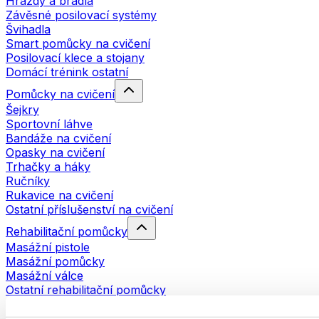
Hrazdy a bradla
Závěsné posilovací systémy
Švihadla
Smart pomůcky na cvičení
Posilovací klece a stojany
Domácí trénink ostatní
Pomůcky na cvičení
Šejkry
Sportovní láhve
Bandáže na cvičení
Opasky na cvičení
Trhačky a háky
Ručníky
Rukavice na cvičení
Ostatní příslušenství na cvičení
Rehabilitační pomůcky
Masážní pistole
Masážní pomůcky
Masážní válce
Ostatní rehabilitační pomůcky
Tašky a batohy