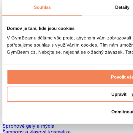
Tašky na jídlo a příslušenství
Souhlas
Detaily
Tašky do fitka
Batohy
Pomůcky podle aktivity
Domov je tam, kde jsou cookies
Běh
Bojové sporty
V GymBeamu děláme vše proto, abychom vám zobrazovali je
Cyklistika
potřebujeme souhlas s využíváním cookies. Tím nám umožní
Jóga a pilates
GymBeam.cz. Nebojte se, nejedná se o žádný závazek. Toto 
Otužování
Plavání
Turistika
Biohacking
Povolit vš
Red Light Therapy
Vodní filtry a konvice
Upravit
Ekodrogerie
Prací prostředky
Čisticí prostředky
Odmítnou
Přírodní kosmetika
Sprchové gely a mýdla
Šampony a vlasová kosmetika