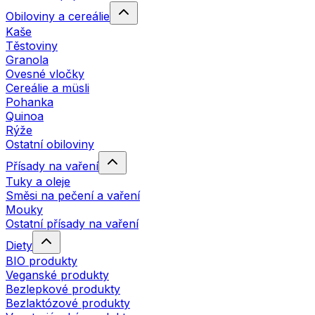
Obiloviny a cereálie
Kaše
Těstoviny
Granola
Ovesné vločky
Cereálie a müsli
Pohanka
Quinoa
Rýže
Ostatní obiloviny
Přísady na vaření
Tuky a oleje
Směsi na pečení a vaření
Mouky
Ostatní přísady na vaření
Diety
BIO produkty
Veganské produkty
Bezlepkové produkty
Bezlaktózové produkty