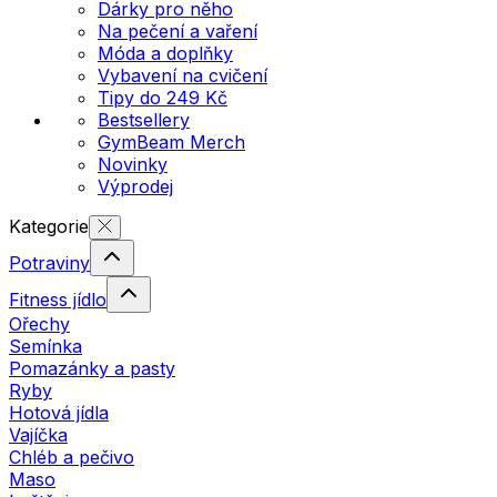
Dárky pro něho
Na pečení a vaření
Móda a doplňky
Vybavení na cvičení
Tipy do 249 Kč
Bestsellery
GymBeam Merch
Novinky
Výprodej
Kategorie
Potraviny
Fitness jídlo
Ořechy
Semínka
Pomazánky a pasty
Ryby
Hotová jídla
Vajíčka
Chléb a pečivo
Maso