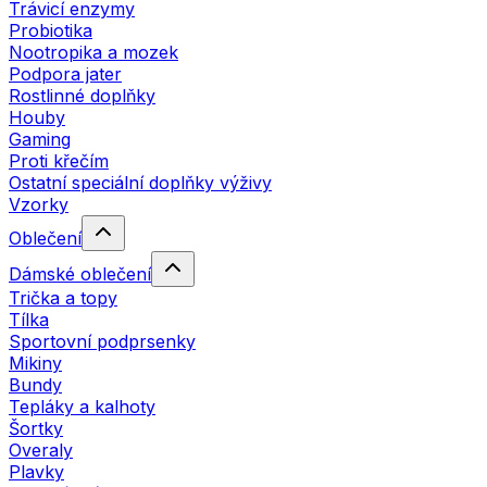
Trávicí enzymy
Probiotika
Nootropika a mozek
Podpora jater
Rostlinné doplňky
Houby
Gaming
Proti křečím
Ostatní speciální doplňky výživy
Vzorky
Oblečení
Dámské oblečení
Trička a topy
Tílka
Sportovní podprsenky
Mikiny
Bundy
Tepláky a kalhoty
Šortky
Overaly
Plavky