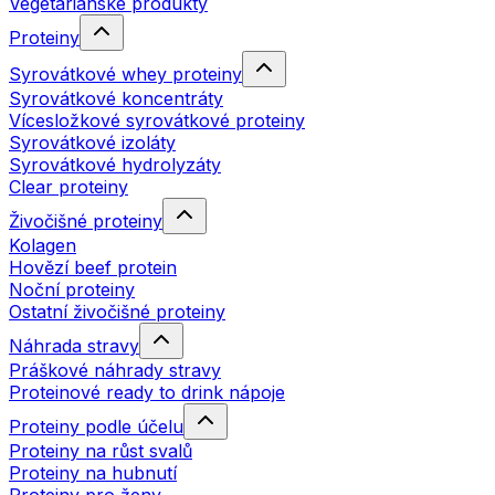
Vegetariánské produkty
Proteiny
Syrovátkové whey proteiny
Syrovátkové koncentráty
Vícesložkové syrovátkové proteiny
Syrovátkové izoláty
Syrovátkové hydrolyzáty
Clear proteiny
Živočišné proteiny
Kolagen
Hovězí beef protein
Noční proteiny
Ostatní živočišné proteiny
Náhrada stravy
Práškové náhrady stravy
Proteinové ready to drink nápoje
Proteiny podle účelu
Proteiny na růst svalů
Proteiny na hubnutí