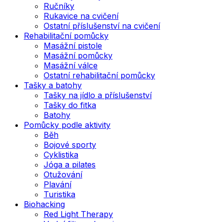
Ručníky
Rukavice na cvičení
Ostatní příslušenství na cvičení
Rehabilitační pomůcky
Masážní pistole
Masážní pomůcky
Masážní válce
Ostatní rehabilitační pomůcky
Tašky a batohy
Tašky na jídlo a příslušenství
Tašky do fitka
Batohy
Pomůcky podle aktivity
Běh
Bojové sporty
Cyklistika
Jóga a pilates
Otužování
Plavání
Turistika
Biohacking
Red Light Therapy