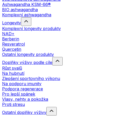
Ashwagandha KSM-66®
BIO ashwagandha
Komplexní ashwagandha
Longevity
Komplexní longevity produkty
NAD+
Berberin
Resveratrol
Quercetin
Ostatní longevity produkty
Doplňky výživy podle cíle
Růst svalů
Na hubnutí
Zlepšení sportovního výkonu
Na podporu imunity
Podpora regenerace
Pro lepší spánek
Vlasy, nehty a pokožka
Proti stresu
Ostatní doplňky výživy