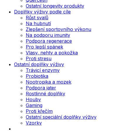
Ostatní longevity produkty
Doplňky výživy podle cíle
Růst svalů
Na hubnutí
Zlepšení sportovního výkonu
Na podporu imunity
Podpora regenerace
Pro lepší spánek
Vlasy, nehty a pokožka
Proti stresu
Ostatní doplňky výživy
Trávicí enzymy
Probiotika
Nootropika a mozek
Podpora jater
Rostlinné doplňky
Houby
Gaming
Proti křečím
Ostatní speciální doplňky výživy
Vzorky