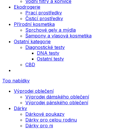
Vodní filtry a konvice
Ekodrogerie
Prací prostředky
Čisticí prostředky
Přírodní kosmetika
Sprchové gely a mýdla
Šampony a vlasová kosmetika
Ostatní kategorie
Diagnostické testy
DNA testy
Ostatní testy
CBD
Top nabídky
Výprodej oblečení
Výprodej dámského oblečení
Výprodej pánského oblečení
Dárky
Dárkové poukazy
Dárky pro celou rodinu
Dárky pro ni