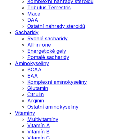
Komplexní náhrady steroidů
Tribulus Terrestris
Maca
DAA
Ostatní náhrady steroidů
Sacharidy
Rychlé sacharidy
All-in-one
Energetické gely
Pomalé sacharidy
Aminokyseliny
BCAA
EAA
Komplexní aminokyseliny
Glutamin
Citrulin
Arginin
Ostatní aminokyseliny
Vitamíny
Multivitamíny
Vitamín A
Vitamín B
Vitamín C