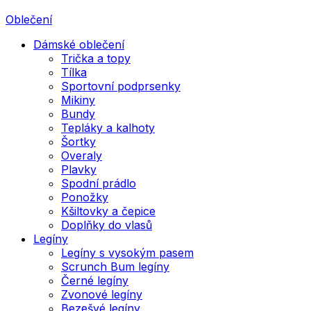
Oblečení
Dámské oblečení
Trička a topy
Tílka
Sportovní podprsenky
Mikiny
Bundy
Tepláky a kalhoty
Šortky
Overaly
Plavky
Spodní prádlo
Ponožky
Kšiltovky a čepice
Doplňky do vlasů
Legíny
Legíny s vysokým pasem
Scrunch Bum legíny
Černé legíny
Zvonové legíny
Bezešvé legíny