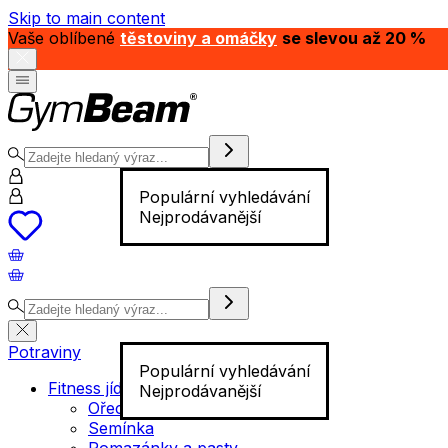
Skip to main content
Vaše oblíbené
těstoviny a omáčky
se slevou až 20 %
Populární vyhledávání
Nejprodávanější
Potraviny
Populární vyhledávání
Fitness jídlo
Nejprodávanější
Ořechy
Semínka
Pomazánky a pasty