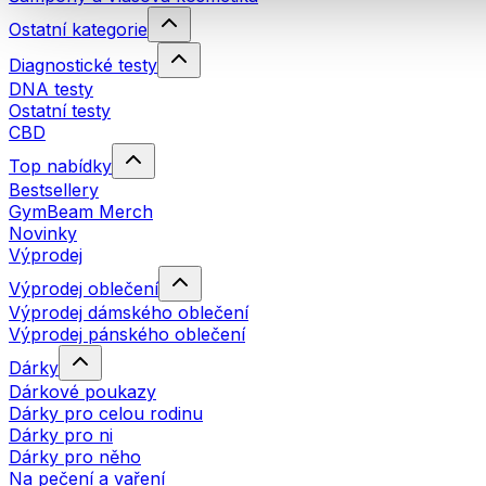
Ostatní kategorie
Diagnostické testy
DNA testy
Ostatní testy
CBD
Top nabídky
Bestsellery
GymBeam Merch
Novinky
Výprodej
Výprodej oblečení
Výprodej dámského oblečení
Výprodej pánského oblečení
Dárky
Dárkové poukazy
Dárky pro celou rodinu
Dárky pro ni
Dárky pro něho
Na pečení a vaření