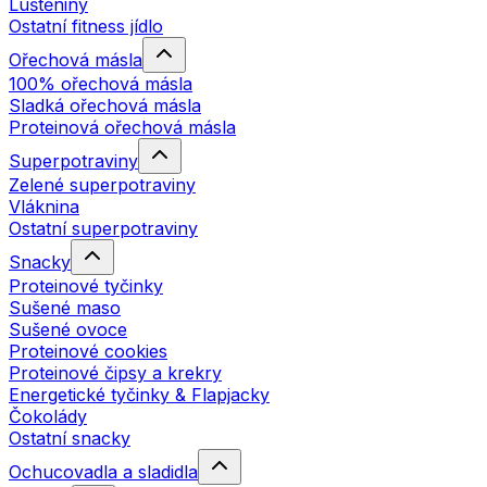
Luštěniny
Ostatní fitness jídlo
Ořechová másla
100% ořechová másla
Sladká ořechová másla
Proteinová ořechová másla
Superpotraviny
Zelené superpotraviny
Vláknina
Ostatní superpotraviny
Snacky
Proteinové tyčinky
Sušené maso
Sušené ovoce
Proteinové cookies
Proteinové čipsy a krekry
Energetické tyčinky & Flapjacky
Čokolády
Ostatní snacky
Ochucovadla a sladidla