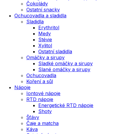
Čokolády
Ostatní snacky
Ochucovadla a sladidla
Sladidla
Erythritol
Medy
Stévie
Xylitol
Ostatní sladidla
Omáčky a sirupy
Sladké omáčky a sirupy
Slané omáčky a sirupy
Ochucovadla
Koření a sůl
Nápoje
Iontové nápoje
RTD nápoje
Energetické RTD nápoje
Shoty
Šťávy
Čaje a matcha
Káva