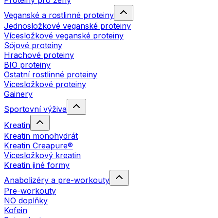
Proteiny pro ženy
Veganské a rostlinné proteiny
Jednosložkové veganské proteiny
Vícesložkové veganské proteiny
Sójové proteiny
Hrachové proteiny
BIO proteiny
Ostatní rostlinné proteiny
Vícesložkové proteiny
Gainery
Sportovní výživa
Kreatin
Kreatin monohydrát
Kreatin Creapure®
Vícesložkový kreatin
Kreatin jiné formy
Anabolizéry a pre-workouty
Pre-workouty
NO doplňky
Kofein