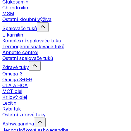
Glukosamin
Chondroitin
MSM
Ostatní kloubní výživa
Spalovače tuků
L-karnitin
Komplexní spalovače tuku
Termogenní spalovače tuků
Appetite control
Ostatní spalovače tuků
Zdravé tuky
Omega-3
Omega 3-6-9
CLA a HCA
MCT olej
Krilový olej
Lecitin
Rybí tuk
Ostatní zdravé tuky
Ashwagandha
Jednosložková ashwagandha