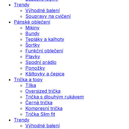
Trendy
Výhodné balení
Soupravy na cvičení
Pánské oblečení
Mikiny
Bundy
Tepláky a kalhoty
Šortky
Funkční oblečení
Plavky
Spodní prádlo
Ponožky
Kšiltovky a čepice
Trička a topy
Tílka
Oversized trička
Trička s dlouhým rukávem
Černá trička
Kompresní trička
Trička Slim fit
Trendy
Výhodné balení