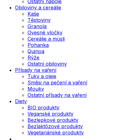
Ostatní nápoje
Obiloviny a cereálie
Kaše
Těstoviny
Granola
Ovesné vločky
Cereálie a müsli
Pohanka
Quinoa
Rýže
Ostatní obiloviny
Přísady na vaření
Tuky a oleje
Směsi na pečení a vaření
Mouky
Ostatní přísady na vaření
Diety
BIO produkty
Veganské produkty
Bezlepkové produkty
Bezlaktózové produkty
Vegetariánské produkty