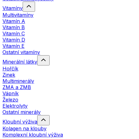
Vitamíny
Multivitamíny
Vitamín A
Vitamín B
Vitamín C
Vitamín D
Vitamín E
Ostatní vitamíny
Minerální látky
Hořčík
Zinek
Multiminerály
ZMA a ZMB
Vápník
Železo
Elektrolyty
Ostatní minerály
Kloubní výživa
Kolagen na klouby
Komplexní kloubní výživa