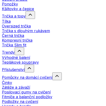
Ponožky
Kšiltovky a čepice
Trička a topy
Tílka
Oversized trička
Trička s dlouhým rukávem
Černá trička
Kompresní trička
Trička Slim fit
Trendy
Výhodné balení
Teplákové soupravy
Příslušenství
Pomůcky na domácí cvičení
Činky
Zátěže a závaží
Posilovací gumy na cvičení
Fitmíče a balanční podložky
Podložky na cvičení