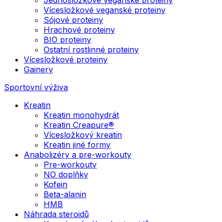
Vícesložkové veganské proteiny
Sójové proteiny
Hrachové proteiny
BIO proteiny
Ostatní rostlinné proteiny
Vícesložkové proteiny
Gainery
Sportovní výživa
Kreatin
Kreatin monohydrát
Kreatin Creapure®
Vícesložkový kreatin
Kreatin jiné formy
Anabolizéry a pre-workouty
Pre-workouty
NO doplňky
Kofein
Beta-alanin
HMB
Náhrada steroidů